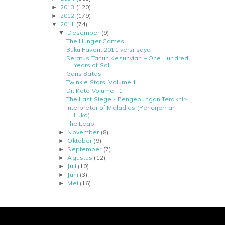
2013
(120)
►
2012
(179)
►
2011
(74)
▼
Desember
(9)
▼
The Hunger Games
Buku Favorit 2011 versi saya
Seratus Tahun Kesunyian – One Hundred
Years of Sol...
Garis Batas
Twinkle Stars, Volume 1
Dr. Koto Volume : 1
The Last Siege - Pengepungan Terakhir-
Interpreter of Maladies (Penerjemah
Luka)
The Leap
November
(8)
►
Oktober
(9)
►
September
(7)
►
Agustus
(12)
►
Juli
(10)
►
Juni
(3)
►
Mei
(16)
►