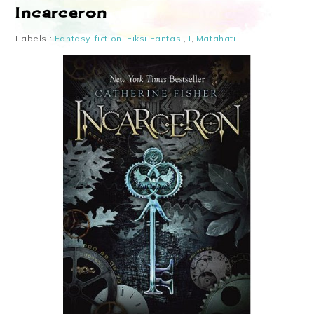
Incarceron
Labels :
Fantasy-fiction
,
Fiksi Fantasi
,
I
,
Matahati