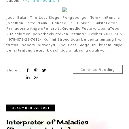
Labels :
Fiksi
,
Gramedia
,
L
,
T
Judul Buku : The Last Siege (Pengepungan Terakhir)Penulis :
Jonathan StroudAlih Bahasa : Ribkah SukitoEditor :
Primadonna AngelaPenerbit : Gramedia Pustaka UtamaTebal :
282 halaman, paperbackCetakan Petama : Oktober 2011 ISBN
: 978-979-22-7611-4Kali ini Stroud tidak bercerita tentang fiksi
fantasi seperti biasanya, The Last Siege ini kesemuanya
berisi tentang secuplik kisah tiga anak yang awalnya...
Continue Reading
Share It:
DESEMBER 02, 2011
Interpreter of Maladies