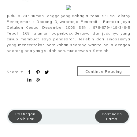
Judul buku : Rumah Tangga yang Bahagia Penulis : Leo Tolstoy
Penerjemah : Dodong Djiwapradja Penerbit : Pustaka Jaya
Cetakan Kedua, Desember 2008 ISBN : 978-979-419-349-5
Tebal : 168 halaman, paperback Berawal dari judulnya yang
cukup membuat saya penasaran. Terlebih dari sinopsisnya
yang menceritakan pernikahan seorang wanita belia dengan
seorang pria yang sudah berumur dewasa. Setelah...
Continue Reading
Share It:
Postingan
Postingan
Lebih Baru
Lama