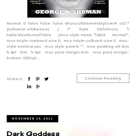
Normal 0 false false false MicrosoftInternetExplorer4 st1\:*
{behavior:url(#ieooui) } /* Style Definitions */
table.MsoNormalTable {mso-style-name:"Table Normal";
mso-tstyle-rowband-size:0; mso-tstyle-colband-size:0; mso-
style-noshow:yes; mso-style-parent:""; mso-padding-alt:0cm
5.4pt 0cm 5.4pt; mso-para-margin:0cm; mso-para-margin-
bottom:.0001pt;...
Continue Reading
Share It:
NOVEMBER 14, 2011
Dark Goddess