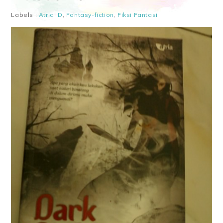
Labels :
Atria
,
D
,
Fantasy-fiction
,
Fiksi Fantasi