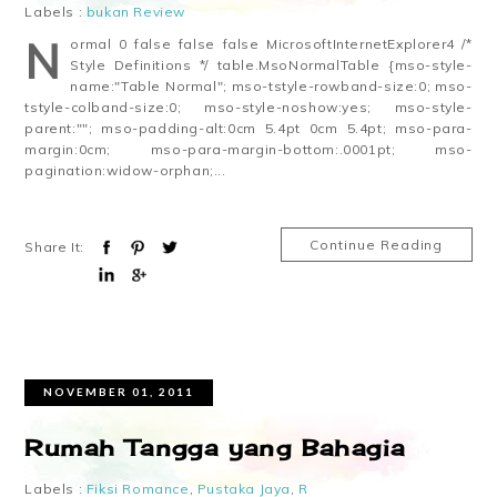
Labels :
bukan Review
N
ormal 0 false false false MicrosoftInternetExplorer4 /*
Style Definitions */ table.MsoNormalTable {mso-style-
name:"Table Normal"; mso-tstyle-rowband-size:0; mso-
tstyle-colband-size:0; mso-style-noshow:yes; mso-style-
parent:""; mso-padding-alt:0cm 5.4pt 0cm 5.4pt; mso-para-
margin:0cm; mso-para-margin-bottom:.0001pt; mso-
pagination:widow-orphan;...
Continue Reading
Share It:
NOVEMBER 01, 2011
Rumah Tangga yang Bahagia
Labels :
Fiksi Romance
,
Pustaka Jaya
,
R