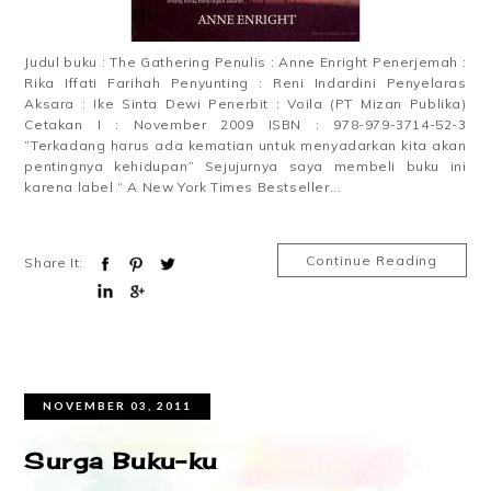
Judul buku : The Gathering Penulis : Anne Enright Penerjemah :
Rika Iffati Farihah Penyunting : Reni Indardini Penyelaras
Aksara : Ike Sinta Dewi Penerbit : Voila (PT Mizan Publika)
Cetakan I : November 2009 ISBN : 978-979-3714-52-3
”Terkadang harus ada kematian untuk menyadarkan kita akan
pentingnya kehidupan” Sejujurnya saya membeli buku ini
karena label “ A New York Times Bestseller...
Continue Reading
Share It:
NOVEMBER 03, 2011
Surga Buku-ku