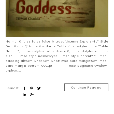
Normal 0 false false false MicrosoftInternetExplorer4 /* Style
Definitions */ table.MsoNormalTable {mso-style-name:"Table
Normal"; mso-tstyle-rowband-size:0; mso-tstyle-colband-
size:0; mso-style-noshow:yes; mso-style-parent:""; mso-
padding-alt:0cm 5.4pt 0cm 5.4pt; mso-para-margin:0cm; mso-
para-margin-bottom:.0001pt; mso-pagination:widow-
orphan;...
Continue Reading
Share It: