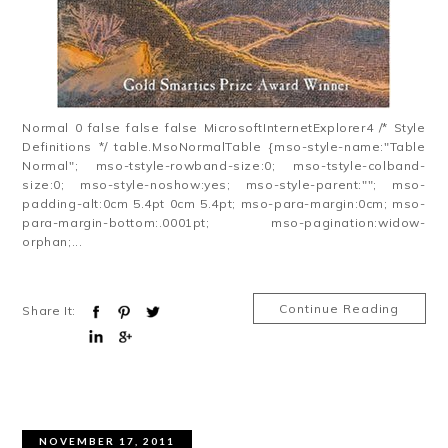
Normal 0 false false false MicrosoftInternetExplorer4 /* Style
Definitions */ table.MsoNormalTable {mso-style-name:"Table
Normal"; mso-tstyle-rowband-size:0; mso-tstyle-colband-
size:0; mso-style-noshow:yes; mso-style-parent:""; mso-
padding-alt:0cm 5.4pt 0cm 5.4pt; mso-para-margin:0cm; mso-
para-margin-bottom:.0001pt; mso-pagination:widow-
orphan;...
Continue Reading
Share It:
NOVEMBER 17, 2011