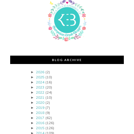
BLOG ARCHIVE
2026
(2)
►
2025
(10)
►
2024
(16)
►
2023
(20)
►
2022
(24)
►
2021
(10)
►
2020
(2)
►
2019
(7)
►
2018
(9)
►
2017
(62)
►
2016
(126)
►
2015
(126)
►
2014
(109)
►