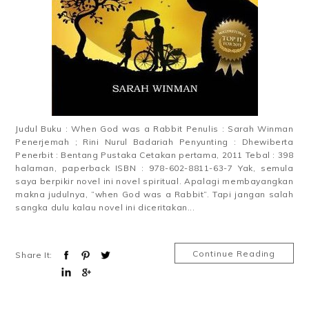
Judul Buku : When God was a Rabbit Penulis : Sarah Winman
Penerjemah ; Rini Nurul Badariah Penyunting : Dhewiberta
Penerbit : Bentang Pustaka Cetakan pertama, 2011 Tebal : 398
halaman, paperback ISBN : 978-602-8811-63-7 Yak, semula
saya berpikir novel ini novel spiritual. Apalagi membayangkan
makna judulnya, ”when God was a Rabbit”. Tapi jangan salah
sangka dulu kalau novel ini diceritakan...
Continue Reading
Share It: