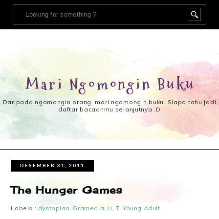
Mari Ngomongin Buku
Daripada ngomongin orang, mari ngomongin buku. Siapa tahu jadi
daftar bacaanmu selanjutnya :D
DESEMBER 31, 2011
The Hunger Games
Labels :
dystopian
,
Gramedia
,
H
,
T
,
Young Adult