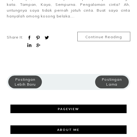
kata. Tampan, Kaya, Sempurna. Pengalaman cinta? Ah,
untungnya saya tidak pernah jatuh cinta. Buat saya cinta
hanyalah omong kosong belaka....
Continue Reading
Share It:
Postingan
Postingan
Lebih Baru
Lama
PAGEVIEW
ABOUT ME