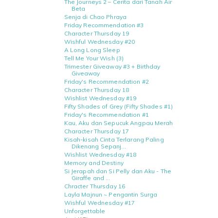
The Journeys 2 – Cerita dari Tanah Air
Beta
Senja di Chao Phraya
Friday Recommendation #3
Character Thursday 19
Wishful Wednesday #20
A Long Long Sleep
Tell Me Your Wish (3)
Trimester Giveaway #3 + Birthday
Giveaway
Friday's Recommendation #2
Character Thursday 18
Wishlist Wednesday #19
Fifty Shades of Grey (Fifty Shades #1)
Friday's Recommendation #1
Kau, Aku dan Sepucuk Angpau Merah
Character Thursday 17
Kisah-kisah Cinta Terlarang Paling
Dikenang Sepanj...
Wishlist Wednesday #18
Memory and Destiny
Si Jerapah dan Si Pelly dan Aku - The
Giraffe and ...
Chracter Thursday 16
Layla Majnun ~ Pengantin Surga
Wishful Wednesday #17
Unforgettable