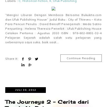
Labels :
C
,
Historical-fiction
,
K
,
Ufuk Publishing
“Mengisi Liburan Dengan Membaca Bersama Bukukita.com
dan Ufuk Publishing House” Judul Buku : City of Thieves – Kota
Para Pencuri Penulis : David Benioff Penerjemah : Meda Satrio
Penyunting : Helena Theresia Penerbit : Ufuk Publishing House
Cetakan Pertama : Agustus 2010 ISBN : 978-602-8801-32-4
Pelajaran Sejarah adalah salah satu pelajaran yang
sebenarnya saya suka, baik saat...
Continue Reading
Share It:
JULI 30, 2012
The Journeys 2 – Cerita dari