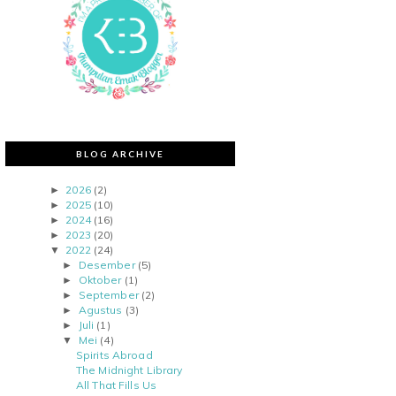
BLOG ARCHIVE
2026
(2)
►
2025
(10)
►
2024
(16)
►
2023
(20)
►
2022
(24)
▼
Desember
(5)
►
Oktober
(1)
►
September
(2)
►
Agustus
(3)
►
Juli
(1)
►
Mei
(4)
▼
Spirits Abroad
The Midnight Library
All That Fills Us