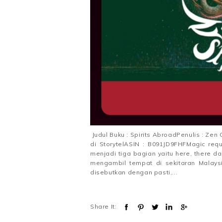
Judul Buku : Spirits AbroadPenulis : Ze
di StorytelASIN : B091JD9FHFMagic requ
menjadi tiga bagian yaitu here, there d
mengambil tempat di sekitaran Malays
disebutkan dengan pasti,...
Share It: