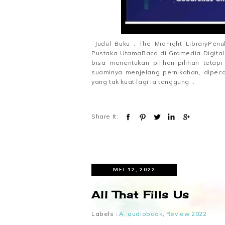
Judul Buku : The Midnight LibraryPenu
Pustaka UtamaBaca di Gramedia Digita
bisa menentukan pilihan-pilihan tetap
suaminya menjelang pernikahan, dipeca
yang tak kuat lagi ia tanggung...
Share It:
MEI 12, 2022
All That Fills Us
Labels :
A
,
audiobook
,
Review 2022