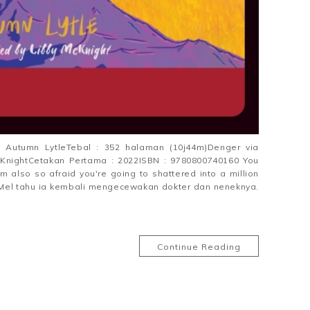
 : Autumn LytleTebal : 352 halaman (10j44m)Denger via
McKnightCetakan Pertama : 2022ISBN : 9780800740160 You
im also so afraid you're going to shattered into a million
, Mel tahu ia kembali mengecewakan dokter dan neneknya.
Continue Reading