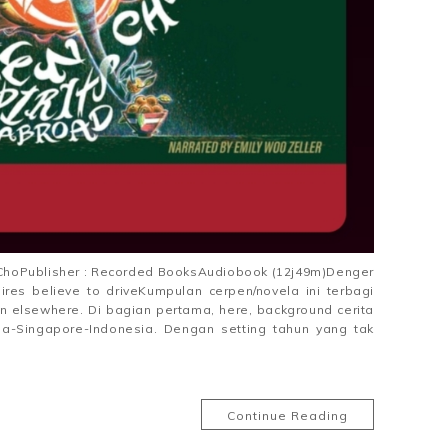
n ChoPublisher : Recorded BooksAudiobook (12j49m)Denger
ires believe to driveKumpulan cerpen/novela ini terbagi
an elsewhere. Di bagian pertama, here, background cerita
ia-Singapore-Indonesia. Dengan setting tahun yang tak
Continue Reading