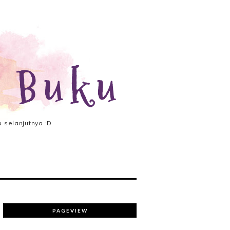
 Buku
 selanjutnya :D
PAGEVIEW