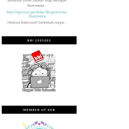
Selamat sore! Sudah siap dengan
Giveaway...
Mari Ngomongin Buku Blogiversary
Giveaway
Halooo haloooo!! Sebelum saya...
BBI 1301022
MEMBER OF KEB