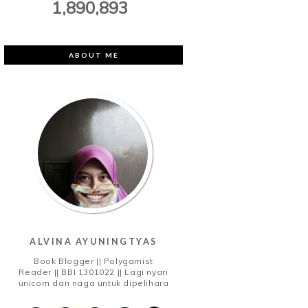
1,890,893
ABOUT ME
ALVINA AYUNINGTYAS
Book Blogger || Polygamist
Reader || BBI 1301022 || Lagi nyari
unicorn dan naga untuk dipelihara