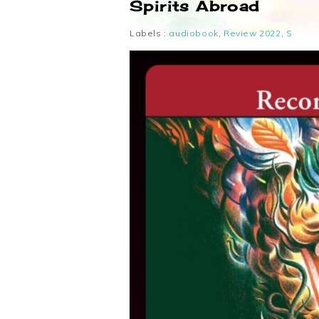
Spirits Abroad
Labels :
audiobook
,
Review 2022
,
S