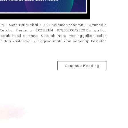
lis : Matt HaigTebal : 368 halamanPenerbit : Gramedia
lCetakan Pertama : 2021ISBN : 9786020649320 Bahwa kau
i tidak hasil akhirnya Setelah Nora meninggalkan calon
t dari kantornya, kucingnya mati, dan segenap kesialan
Continue Reading