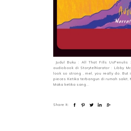
Judul Buku : All That Fills UsPenulis
audiobook di StorytelNarator : Libby 
look so strong , mel, you really do. But 
pieces Ketika terbangun di rumah sakit
Maka ketika sang...
Share It: