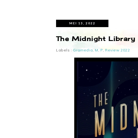
MEI 13, 2022
The Midnight Library
Labels :
Gramedia
,
M
,
P
,
Review 2022