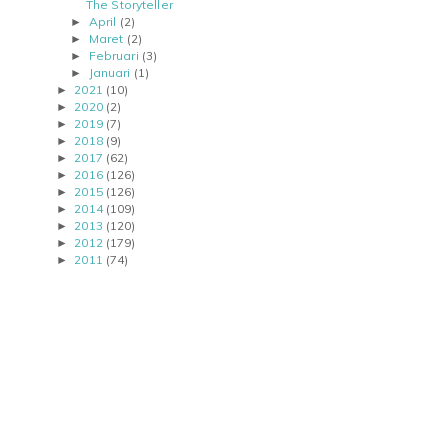
The Storyteller
April
(2)
►
Maret
(2)
►
Februari
(3)
►
Januari
(1)
►
2021
(10)
►
2020
(2)
►
2019
(7)
►
2018
(9)
►
2017
(62)
►
2016
(126)
►
2015
(126)
►
2014
(109)
►
2013
(120)
►
2012
(179)
►
2011
(74)
►