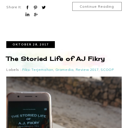
Continue Reading
Share It:
OKTOBER 28, 2017
The Storied Life of AJ Fikry
Labels :
Fiksi Terjemahan
,
Gramedia
,
Review 2017
,
SCOOP