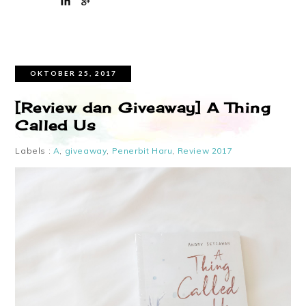
OKTOBER 25, 2017
[Review dan Giveaway] A Thing
Called Us
Labels :
A
,
giveaway
,
Penerbit Haru
,
Review 2017