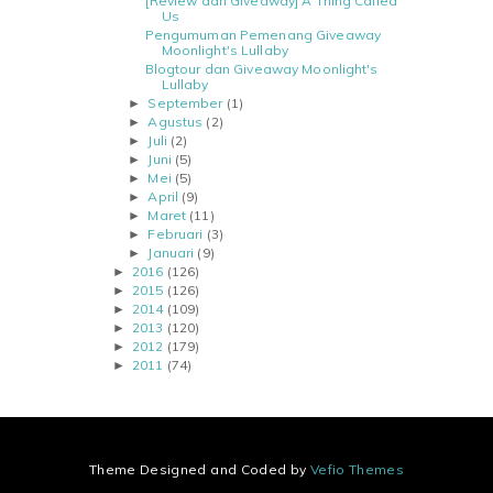
[Review dan Giveaway] A Thing Called
Us
Pengumuman Pemenang Giveaway
Moonlight's Lullaby
Blogtour dan Giveaway Moonlight's
Lullaby
September
(1)
►
Agustus
(2)
►
Juli
(2)
►
Juni
(5)
►
Mei
(5)
►
April
(9)
►
Maret
(11)
►
Februari
(3)
►
Januari
(9)
►
2016
(126)
►
2015
(126)
►
2014
(109)
►
2013
(120)
►
2012
(179)
►
2011
(74)
►
Theme Designed and Coded by
Vefio Themes