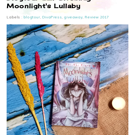
Moonlight's Lullaby
Labels :
blogtour
,
DivaPress
,
giveaway
,
Review 2017