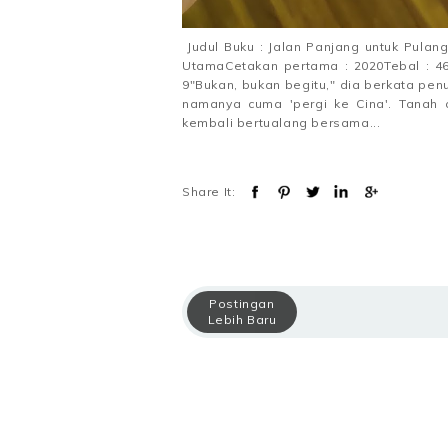
Judul Buku : Jalan Panjang untuk Pulan
UtamaCetakan pertama : 2020Tebal : 4
9"Bukan, bukan begitu," dia berkata penu
namanya cuma 'pergi ke Cina'. Tanah a
kembali bertualang bersama...
Share It:
Postingan
Lebih Baru