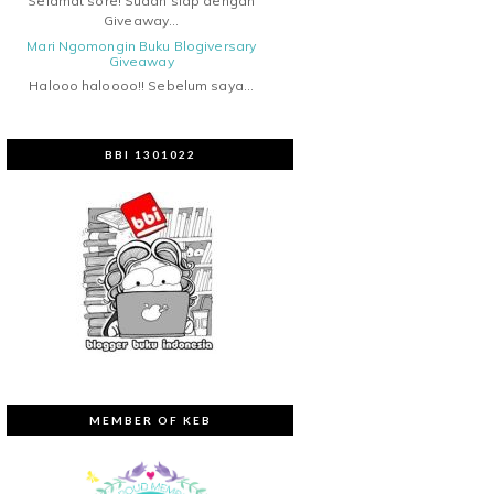
Selamat sore! Sudah siap dengan
Giveaway...
Mari Ngomongin Buku Blogiversary
Giveaway
Halooo haloooo!! Sebelum saya...
BBI 1301022
MEMBER OF KEB