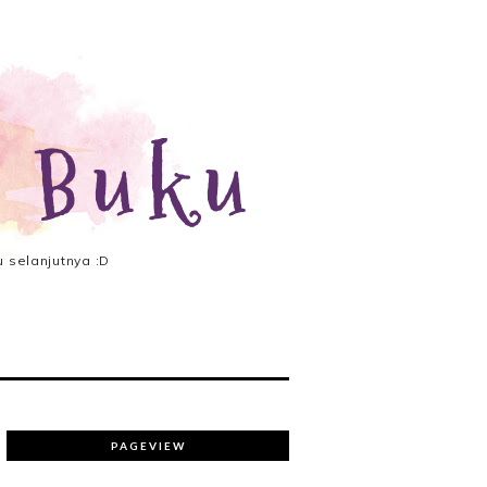
 Buku
 selanjutnya :D
PAGEVIEW