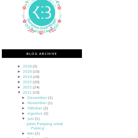
BLOG ARCHIVE
2026
(2)
►
2025
(10)
►
2024
(16)
►
2023
(20)
►
2022
(24)
►
2021
(10)
▼
Desember
(1)
►
November
(1)
►
Oktober
(2)
►
Agustus
(2)
►
Juni
(1)
▼
Jalan Panjang untuk
Pulang
Mei
(2)
►