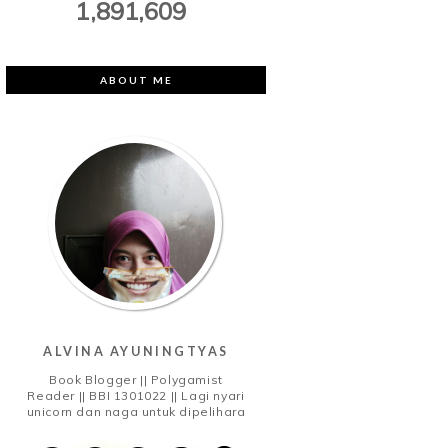
1,891,609
ABOUT ME
ALVINA AYUNINGTYAS
Book Blogger || Polygamist
Reader || BBI 1301022 || Lagi nyari
unicorn dan naga untuk dipelihara