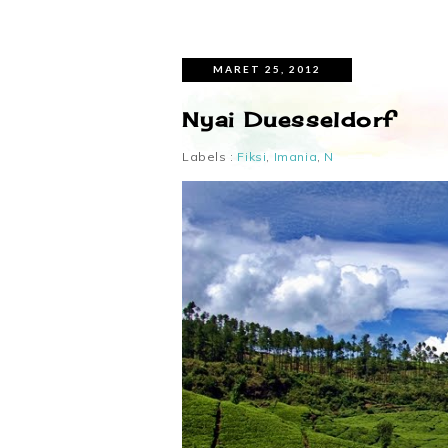
MARET 25, 2012
Nyai Duesseldorf
Labels :
Fiksi
,
Imania
,
N