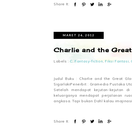
Share It:
MARET 26, 2012
Charlie and the Great
Labels :
C
,
Fantasy-fiction
,
Fiksi Fantasi
,
Judul Buku : Charlie and the Great Gl
SigarlakiPenerbit : Gramedia Pustaka Ut
Setelah mendapat kejutan-kejutan di 
keluarganya mendapat perjalanan rua
angkasa. Tapi bukan Dahl kalau imajinasi
Share It: