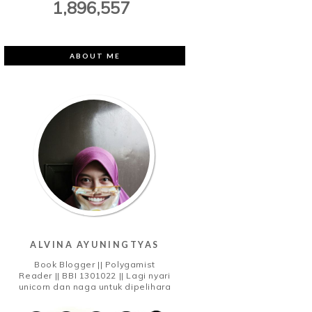
1,896,557
ABOUT ME
ALVINA AYUNINGTYAS
Book Blogger || Polygamist
Reader || BBI 1301022 || Lagi nyari
unicorn dan naga untuk dipelihara