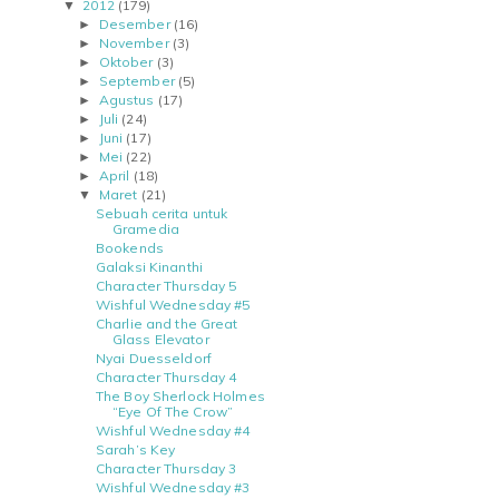
2012
(179)
▼
Desember
(16)
►
November
(3)
►
Oktober
(3)
►
September
(5)
►
Agustus
(17)
►
Juli
(24)
►
Juni
(17)
►
Mei
(22)
►
April
(18)
►
Maret
(21)
▼
Sebuah cerita untuk
Gramedia
Bookends
Galaksi Kinanthi
Character Thursday 5
Wishful Wednesday #5
Charlie and the Great
Glass Elevator
Nyai Duesseldorf
Character Thursday 4
The Boy Sherlock Holmes
“Eye Of The Crow”
Wishful Wednesday #4
Sarah’s Key
Character Thursday 3
Wishful Wednesday #3