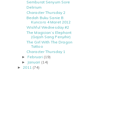
Semburat Senyum Sore
Delirium
Character Thursday 2
Bedah Buku Sanie B.
Kuncoro 4 Maret 2012
Wishful Wednesday #2
The Magician’s Elephant
(Gajah Sang Penyihir)
The Girl With The Dragon
Tattoo
Character Thursday 1
Februari
(19)
►
Januari
(14)
►
2011
(74)
►