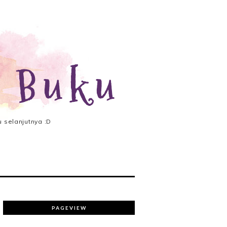
 Buku
 selanjutnya :D
PAGEVIEW