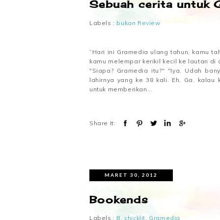
Sebuah cerita untuk 
Labels :
bukan Review
“Hari ini Gramedia ulang tahun, kamu ta
kamu melempar kerikil kecil ke lautan di 
"Siapa? Gramedia itu?" "Iya. Udah bany
lahirnya yang ke 38 kali. Eh, Ga, kal
untuk memberikan...
Share It:
MARET 30, 2012
Bookends
Labels :
B
,
chicklit
,
Gramedia