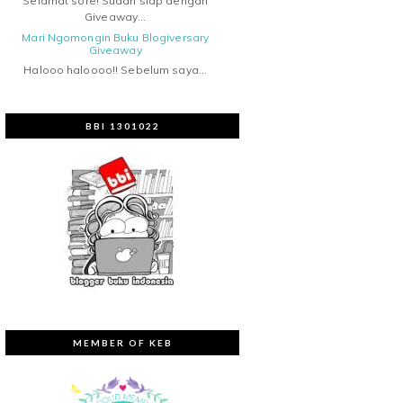
Selamat sore! Sudah siap dengan
Giveaway...
Mari Ngomongin Buku Blogiversary
Giveaway
Halooo haloooo!! Sebelum saya...
BBI 1301022
MEMBER OF KEB