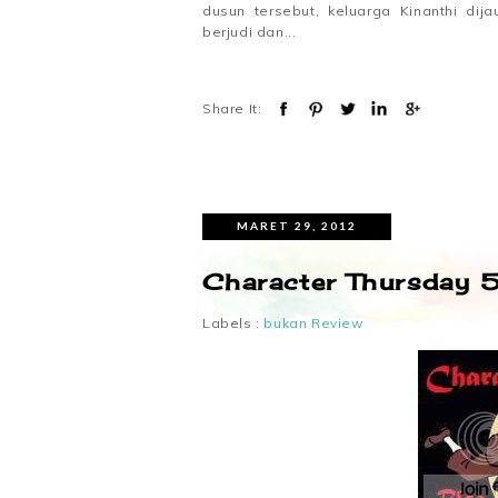
dusun tersebut, keluarga Kinanthi di
berjudi dan...
Share It:
MARET 29, 2012
Character Thursday 
Labels :
bukan Review