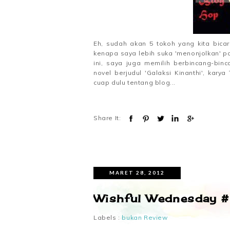
Eh, sudah akan 5 tokoh yang kita bicar
kenapa saya lebih suka 'menonjolkan' pa
ini, saya juga memilih berbincang-bi
novel berjudul 'Galaksi Kinanthi', kar
cuap dulu tentang blog...
Share It:
MARET 28, 2012
Wishful Wednesday 
Labels :
bukan Review