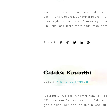
Normal 0 false false false MicrosoftIn
Definitions */ table.MsoNormalTable {ms
mso-tstyle-colband-size:0; mso-style-no
0in 5.4pt; mso-para-margin:0in; mso-para
Share It:
Galaksi Kinanthi
Labels :
Fiksi
,
G
,
Salamadani
Judul Buku : Galaksi Kinanthi Penulis : T
432 halaman Cetakan kedua : Februari
gadis desa dari sebuah dusun kecil di