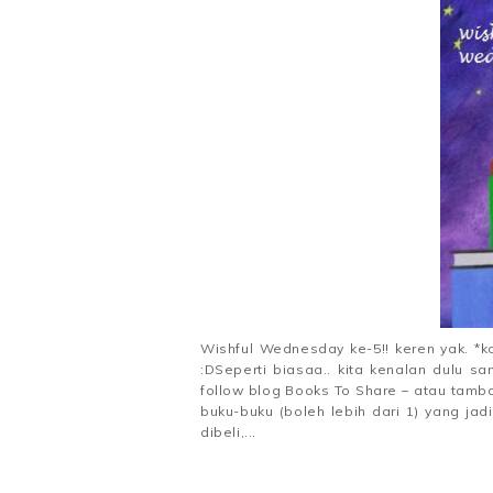
Wishful Wednesday ke-5!! keren yak. *k
:DSeperti biasaa.. kita kenalan dulu sa
follow blog Books To Share – atau tamba
buku-buku (boleh lebih dari 1) yang jad
dibeli,...