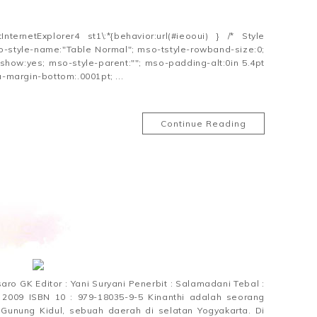
ternetExplorer4 st1\:*{behavior:url(#ieooui) } /* Style
o-style-name:"Table Normal"; mso-tstyle-rowband-size:0;
show:yes; mso-style-parent:""; mso-padding-alt:0in 5.4pt
-margin-bottom:.0001pt; ...
Continue Reading
asaro GK Editor : Yani Suryani Penerbit : Salamadani Tebal :
 2009 ISBN 10 : 979-18035-9-5 Kinanthi adalah seorang
 Gunung Kidul, sebuah daerah di selatan Yogyakarta. Di