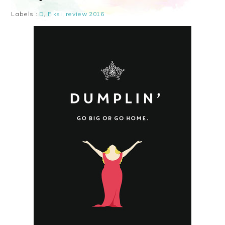
Labels :
D
,
Fiksi
,
review 2016