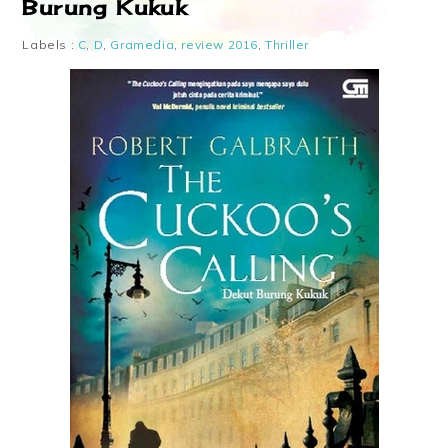
Burung Kukuk
Labels :
C
,
D
,
Gramedia
,
review 2016
,
Thriller