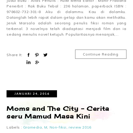
Judul Buku : Alias Penulis : Ruwi Meita Editor : Mahir Pradana
Penerbit : Rak Buku Tebal : 236 halaman, paperback ISBN :
978602-732-301-8 Aku di dalammu. Kau di dalamku.
Datanglah lebih rapat dalam gelap dan kamu akan melihatku.
Jeruk Marsala adalah seorang penulis fiksi roman yang
terkenal. 3 novelnya telah diadaptasi menjadi film dan ia
sedang menulis novel ketujuh. Popularitasnya menanjak,...
Continue Reading
Share It:
JANUARI 24, 2016
Moms and The City – Cerita
seru Mamud Masa Kini
Labels :
Gramedia
,
M
,
Non-fiksi
,
review 2016