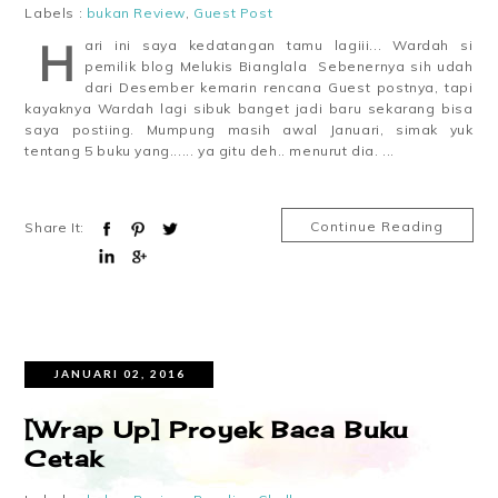
Labels :
bukan Review
,
Guest Post
H
ari ini saya kedatangan tamu lagiii... Wardah si
pemilik blog Melukis Bianglala Sebenernya sih udah
dari Desember kemarin rencana Guest postnya, tapi
kayaknya Wardah lagi sibuk banget jadi baru sekarang bisa
saya postiing. Mumpung masih awal Januari, simak yuk
tentang 5 buku yang...... ya gitu deh.. menurut dia. ...
Continue Reading
Share It:
JANUARI 02, 2016
[Wrap Up] Proyek Baca Buku
Cetak