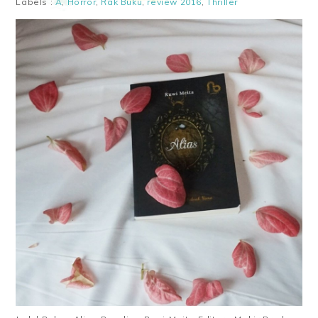
Labels :
A
,
Horror
,
Rak Buku
,
review 2016
,
Thriller