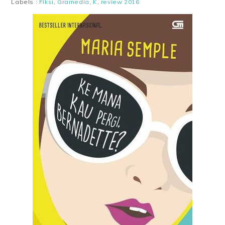
Labels :
Fiksi
,
Gramedia
,
K
,
review 2016