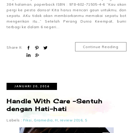
384 halaman, paperback ISBN : 978-602-71505-4-6 “Kau akan
pergi ke pesta dansa! Kita harus mencari gaun untukmu, dan
sepatu. AKu tidak akan membiarkanmu memakai sepatu bot
mengerikan itu…” Setelah Perang Dunia Keempat, bumi
terbagi ke dalam 6 negeri...
Continue Reading
Share It:
JANUARI 20, 2016
Handle With Care –Sentuh
dengan Hati-hati
Labels :
Fiksi
,
Gramedia
,
H
,
review 2016
,
S