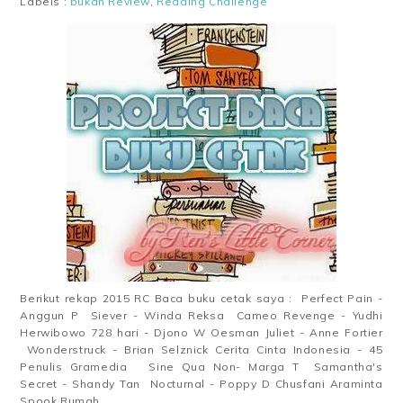
Labels :
bukan Review
,
Reading Challenge
Berikut rekap 2015 RC Baca buku cetak saya : Perfect Pain -
Anggun P Siever - Winda Reksa Cameo Revenge - Yudhi
Herwibowo 728 hari - Djono W Oesman Juliet - Anne Fortier
Wonderstruck - Brian Selznick Cerita Cinta Indonesia - 45
Penulis Gramedia Sine Qua Non- Marga T Samantha's
Secret - Shandy Tan Nocturnal - Poppy D Chusfani Araminta
Spook Rumah...