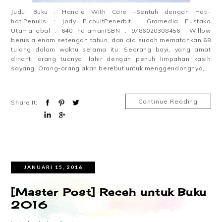
Judul Buku : Handle With Care –Sentuh dengan Hati-
hatiPenulis : Jody PicoultPenerbit : Gramedia Pustaka
UtamaTebal : 640 halamanISBN : 9786020308456 Willow
berusia enam setengah tahun, dan dia sudah mematahkan 68
tulang dalam waktu selama itu. Seorang bayi, yang amat
dinanti orang tuanya, lahir dengan penuh limpahan kasih
sayang. Orang-orang akan berebut untuk menggendongnya,...
Continue Reading
Share It:
JANUARI 15, 2016
[Master Post] Receh untuk Buku
2016