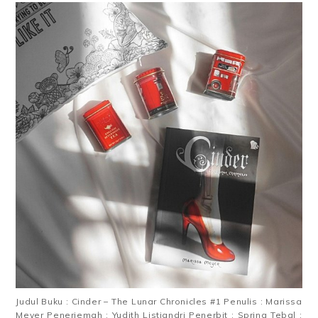
Judul Buku : Cinder – The Lunar Chronicles #1 Penulis : Marissa
Meyer Penerjemah : Yudith Listiandri Penerbit : Spring Tebal :