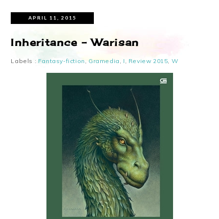
APRIL 11, 2015
Inheritance – Warisan
Labels :
Fantasy-fiction
,
Gramedia
,
I
,
Review 2015
,
W