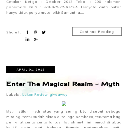
Cetakan Ketiga : Oktober 2012 Tebal : 200 halaman,
paperback ISBN : 978-979-22-6372-5 Ternyata cinta bukan
hanya tidak punya mata, pikir Samantha,...
Continue Reading
Share It:
APRIL 01, 2015
Enter The Magical Realm - Myth
Labels :
bukan Review
,
giveaway
Myth Istilah myth atau yang sering kita disebut sebagai
mitologi tentu sudah akrab di telinga pembaca, terutama bagi
penikmat cerita cerita fantasi. Istilah myth ini muncul di abad
ke-15 yaitu dari bahasa Prancis pertengahan yaitu