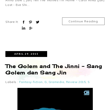
Anna Dale ( Jan) Tell The Wolves I'm Home - Carol Rifka (Jan)
Lost - Eve Shi...
Continue Reading
Share It:
APRIL 29, 2015
The Golem and The Jinni – Sang
Golem dan Sang Jin
Labels :
Fantasy-fiction
,
G
,
Gramedia
,
Review 2015
,
S