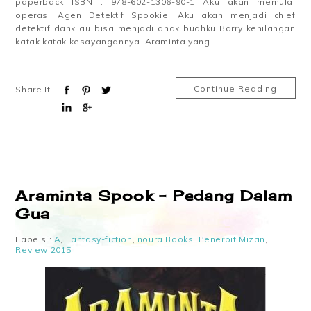
paperback ISBN : 978-602-1306-90-1 Aku akan memulai
operasi Agen Detektif Spookie. Aku akan menjadi chief
detektif dank au bisa menjadi anak buahku Barry kehilangan
katak katak kesayangannya. Araminta yang...
Continue Reading
Share It:
Araminta Spook – Pedang Dalam
Gua
Labels :
A
,
Fantasy-fiction
,
noura Books
,
Penerbit Mizan
,
Review 2015