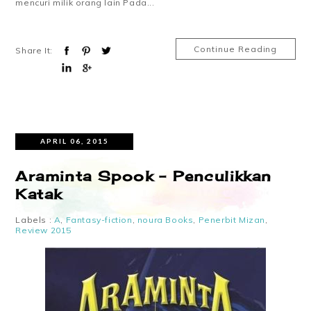
mencuri milik orang lain Pada...
Continue Reading
Share It:
APRIL 06, 2015
Araminta Spook – Penculikkan
Katak
Labels :
A
,
Fantasy-fiction
,
noura Books
,
Penerbit Mizan
,
Review 2015