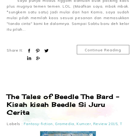
saya punya modus nggaet bantuan buat packing kaos
plus mugnya temen temen. LOL. (Maafkan saya, mbak mbak.
*sungkem satu satu) Jadi mulai dari hari Kamis, saya sudah
mulai pilah memilah kaos sesuai pesanan dan memasukkan
"tanda cinta" kami ke dalamnya. Sampai Sabtu baru deh kelar
itu pilah...
Continue Reading
Share It:
The Tales of Beedle The Bard -
Kisah kisah Beedle Si Juru
Cerita
Labels :
Fantasy-fiction
,
Gramedia
,
Kumcer
,
Review 2015
,
T