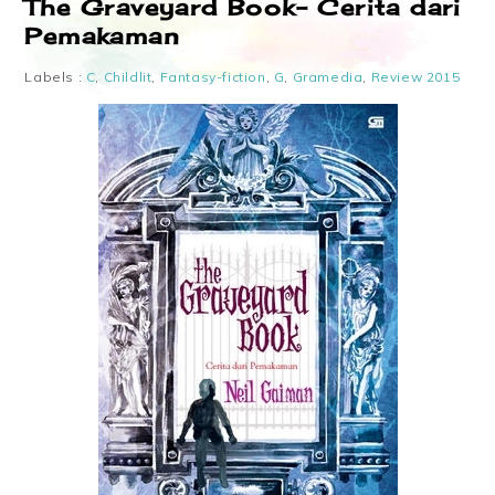
The Graveyard Book- Cerita dari
Pemakaman
Labels :
C
,
Childlit
,
Fantasy-fiction
,
G
,
Gramedia
,
Review 2015