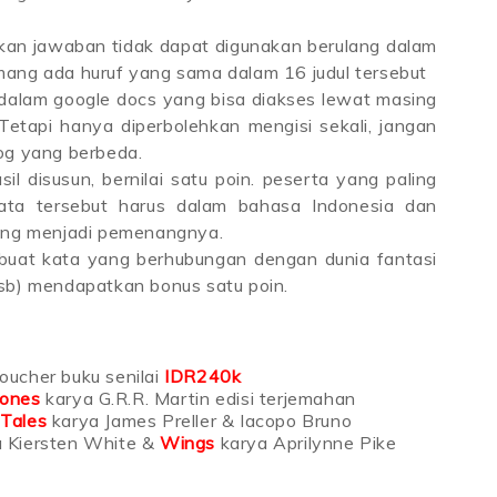
kan jawaban tidak dapat digunakan berulang dalam
emang ada huruf yang sama dalam 16 judul tersebut
alam google docs yang bisa diakses lewat masing
Tetapi hanya diperbolehkan mengisi sekali, jangan
log yang berbeda.
il disusun, bernilai satu poin. peserta yang paling
ta tersebut harus dalam bahasa Indonesia dan
 yang menjadi pemenangnya.
uat kata yang berhubungan dengan dunia fantasi
dsb) mendapatkan bonus satu poin.
oucher buku senilai
IDR240k
rones
karya G.R.R. Martin edisi terjemahan
 Tales
karya James Preller & Iacopo Bruno
 Kiersten White &
Wings
karya Aprilynne Pike