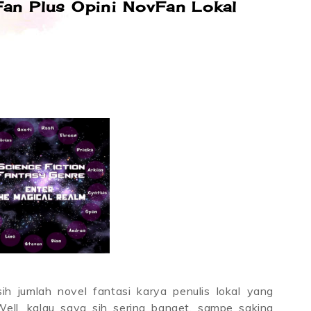
an Plus Opini NovFan Lokal
h jumlah novel fantasi karya penulis lokal yang
Well, kalau saya sih sering banget, sampe saking