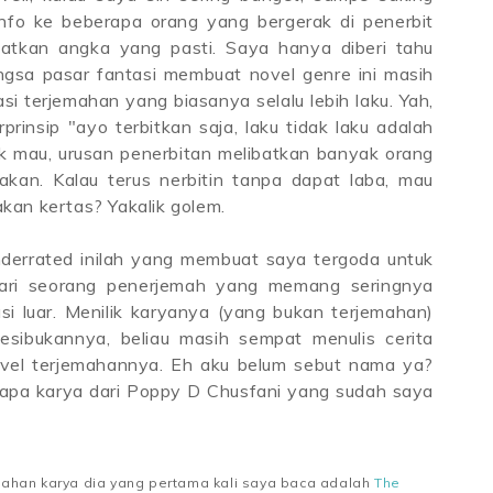
nfo ke beberapa orang yang bergerak di penerbit
atkan angka yang pasti. Saya hanya diberi tahu
sa pasar fantasi membuat novel genre ini masih
si terjemahan yang biasanya selalu lebih laku. Yah,
prinsip "ayo terbitkan saja, laku tidak laku adalah
k mau, urusan penerbitan melibatkan banyak orang
akan. Kalau terus nerbitin tanpa dapat laba, mau
kan kertas? Yakalik golem.
underrated inilah yang membuat saya tergoda untuk
ari seorang penerjemah yang memang seringnya
si luar. Menilik karyanya (yang bukan terjemahan)
kesibukannya, beliau masih sempat menulis cerita
ovel terjemahannya. Eh aku belum sebut nama ya?
rapa karya dari Poppy D Chusfani yang sudah saya
ahan karya dia yang pertama kali saya baca adalah
The