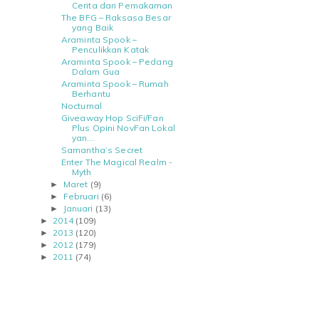
Cerita dari Pemakaman
The BFG – Raksasa Besar
yang Baik
Araminta Spook –
Penculikkan Katak
Araminta Spook – Pedang
Dalam Gua
Araminta Spook – Rumah
Berhantu
Nocturnal
Giveaway Hop SciFi/Fan
Plus Opini NovFan Lokal
yan...
Samantha’s Secret
Enter The Magical Realm -
Myth
Maret
(9)
►
Februari
(6)
►
Januari
(13)
►
2014
(109)
►
2013
(120)
►
2012
(179)
►
2011
(74)
►