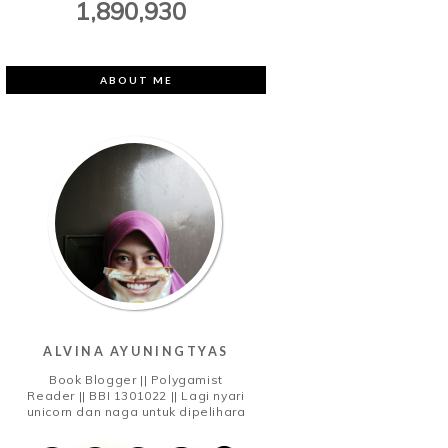
1,890,930
ABOUT ME
ALVINA AYUNINGTYAS
Book Blogger || Polygamist
Reader || BBI 1301022 || Lagi nyari
unicorn dan naga untuk dipelihara