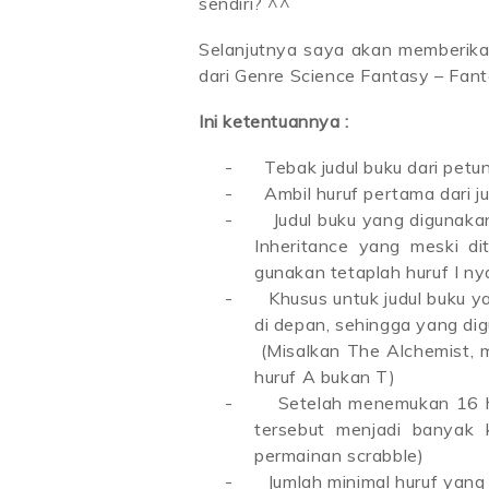
sendiri? ^^
Selanjutnya saya akan memberikan
dari Genre Science Fantasy – Fan
Ini ketentuannya :
-
Tebak judul buku dari petu
-
Ambil huruf pertama dari j
-
Judul buku yang digunakan
Inheritance yang meski di
gunakan tetaplah huruf I ny
-
Khusus untuk judul buku y
di depan, sehingga yang di
(Misalkan The Alchemist, 
huruf A bukan T)
-
Setelah menemukan 16 hu
tersebut menjadi banyak 
permainan scrabble)
-
Jumlah minimal huruf yan