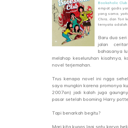
Bookaholic Club
empat gadis ya
yang sama, yait
Chira, dan Tori
ternyata adalah
Baru dua seri
jalan cerit
bahasanya lu
melahap keseluruhan kisahnya, k
novel terjemahan.
Trus kenapa novel ini ngga sehe
saya mungkin karena promonya kur
2007an) jadi kalah juga gaungn
pasar setelah booming Harry potte
Tapi benarkah begitu?
Mari kita kupas lagi satu karya beli