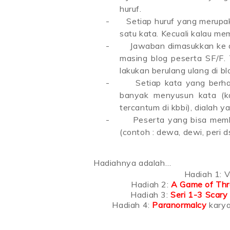
huruf.
-
Setiap huruf yang merupa
satu kata. Kecuali kalau m
-
Jawaban dimasukkan ke d
masing blog peserta SF/F. 
lakukan berulang ulang di b
-
Setiap kata yang berhas
banyak menyusun kata (ka
tercantum di kbbi), dialah
-
Peserta yang bisa memb
(contoh : dewa, dewi, peri 
Hadiahnya adalah…
Hadiah 1: V
Hadiah 2:
A Game of Th
Hadiah 3:
Seri 1-3 Scary
Hadiah 4:
Paranormalcy
karya