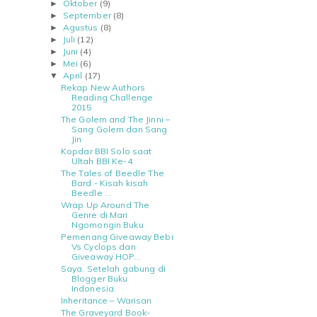
Oktober
(9)
►
September
(8)
►
Agustus
(8)
►
Juli
(12)
►
Juni
(4)
►
Mei
(6)
►
April
(17)
▼
Rekap New Authors
Reading Challenge
2015
The Golem and The Jinni –
Sang Golem dan Sang
Jin
Kopdar BBI Solo saat
Ultah BBI Ke-4
The Tales of Beedle The
Bard - Kisah kisah
Beedle ...
Wrap Up Around The
Genre di Mari
Ngomongin Buku
Pemenang Giveaway Bebi
Vs Cyclops dan
Giveaway HOP...
Saya. Setelah gabung di
Blogger Buku
Indonesia.
Inheritance – Warisan
The Graveyard Book-