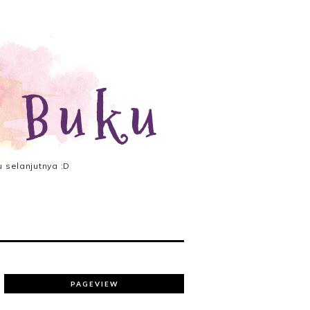
 Buku
 selanjutnya :D
PAGEVIEW