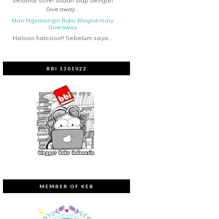
Selamat sore! Sudah siap dengan
Giveaway...
Mari Ngomongin Buku Blogiversary
Giveaway
Halooo haloooo!! Sebelum saya...
BBI 1301022
MEMBER OF KEB