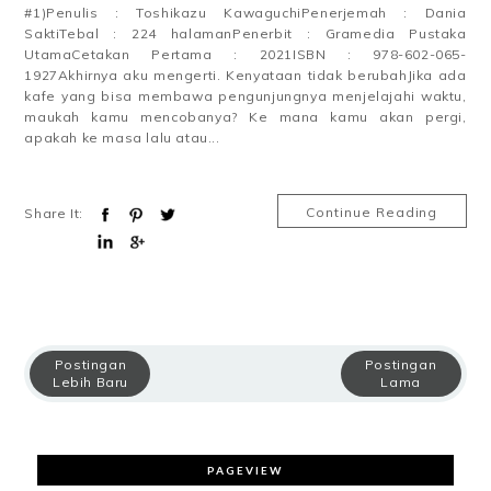
#1)Penulis : Toshikazu KawaguchiPenerjemah : Dania
SaktiTebal : 224 halamanPenerbit : Gramedia Pustaka
UtamaCetakan Pertama : 2021ISBN : 978-602-065-
1927Akhirnya aku mengerti. Kenyataan tidak berubahJika ada
kafe yang bisa membawa pengunjungnya menjelajahi waktu,
maukah kamu mencobanya? Ke mana kamu akan pergi,
apakah ke masa lalu atau...
Continue Reading
Share It:
Postingan
Postingan
Lebih Baru
Lama
PAGEVIEW