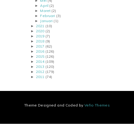
Mei
(4)
►
April
(2)
►
Maret
(2)
►
Februari
(3)
►
Januari
(1)
►
2021
(10)
►
2020
(2)
►
2019
(7)
►
2018
(9)
►
2017
(62)
►
2016
(126)
►
2015
(126)
►
2014
(109)
►
2013
(120)
►
2012
(179)
►
2011
(74)
►
Theme Designed and Coded by
Vefio Themes