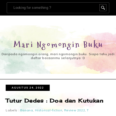
Mari Ngomongin Buku
Daripada ngomongin orang, mari ngomongin buku. Siapa tahu jadi
daftar bacaanmu selanjutnya :D
AGUSTUS 24, 2022
Tutur Dedes : Doa dan Kutukan
Labels :
Banana
,
Historical-fiction
,
Review 2022
,
T