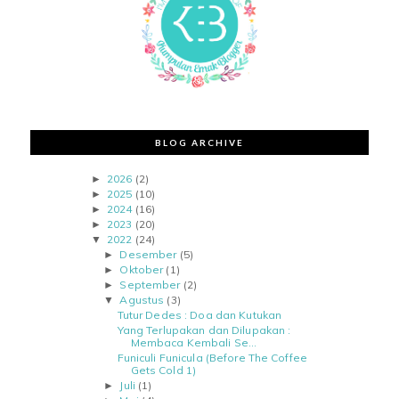
BLOG ARCHIVE
2026
(2)
►
2025
(10)
►
2024
(16)
►
2023
(20)
►
2022
(24)
▼
Desember
(5)
►
Oktober
(1)
►
September
(2)
►
Agustus
(3)
▼
Tutur Dedes : Doa dan Kutukan
Yang Terlupakan dan Dilupakan :
Membaca Kembali Se...
Funiculi Funicula (Before The Coffee
Gets Cold 1)
Juli
(1)
►