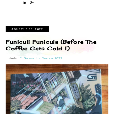
AGUSTUS 11, 2022
Funiculi Funicula (Before The
Coffee Gets Cold 1)
Labels :
F
,
Gramedia
,
Review 2022