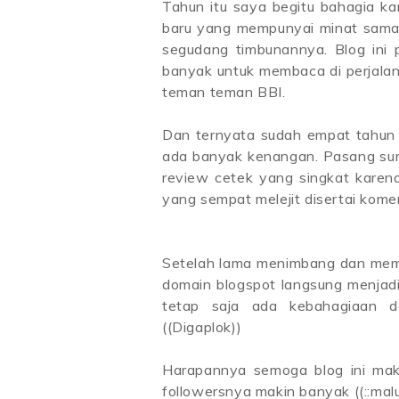
Tahun itu saya begitu bahagia k
baru yang mempunyai minat sama
segudang timbunannya. Blog ini 
banyak untuk membaca di perjala
teman teman BBI.
Dan ternyata sudah empat tahun bl
ada banyak kenangan. Pasang sur
review cetek yang singkat karena
yang sempat melejit disertai kome
Setelah lama menimbang dan memiki
domain blogspot langsung menjadi 
tetap saja ada kebahagiaan d
((Digaplok))
Harapannya semoga blog ini maki
followersnya makin banyak ((::malu: