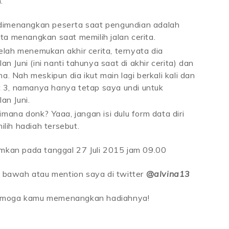
.
dimenangkan peserta saat pengundian adalah
ta menangkan saat memilih jalan cerita.
etelah menemukan akhir cerita, ternyata dia
Juni (ini nanti tahunya saat di akhir cerita) dan
a. Nah meskipun dia ikut main lagi berkali kali dan
 3, namanya hanya tetap saya undi untuk
n Juni.
imana donk? Yaaa, jangan isi dulu form data diri
lih hadiah tersebut.
an pada tanggal 27 Juli 2015 jam 09.00
di bawah atau mention saya di twitter
@alvina13
semoga kamu memenangkan hadiahnya!