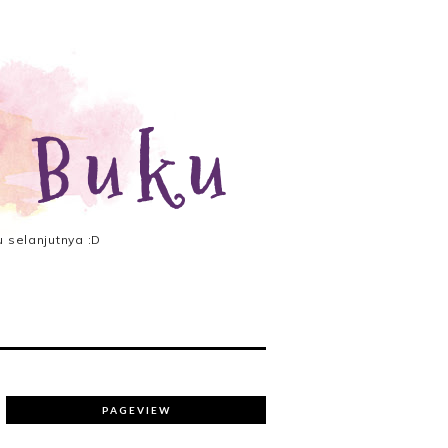
 Buku
 selanjutnya :D
PAGEVIEW