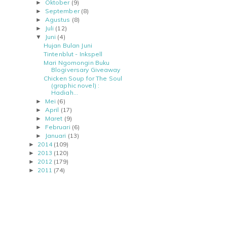
Oktober
(9)
►
September
(8)
►
Agustus
(8)
►
Juli
(12)
►
Juni
(4)
▼
Hujan Bulan Juni
Tintenblut - Inkspell
Mari Ngomongin Buku
Blogiversary Giveaway
Chicken Soup for The Soul
(graphic novel) :
Hadiah...
Mei
(6)
►
April
(17)
►
Maret
(9)
►
Februari
(6)
►
Januari
(13)
►
2014
(109)
►
2013
(120)
►
2012
(179)
►
2011
(74)
►