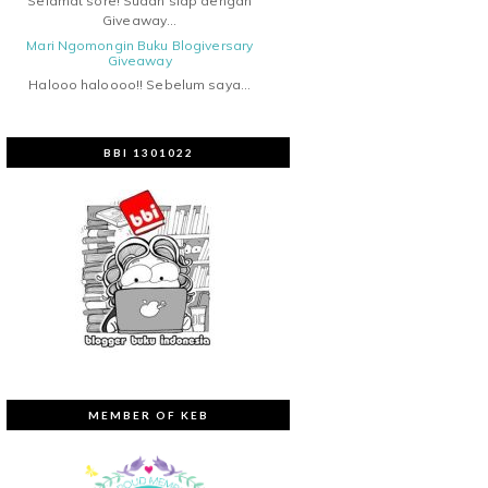
Selamat sore! Sudah siap dengan
Giveaway...
Mari Ngomongin Buku Blogiversary
Giveaway
Halooo haloooo!! Sebelum saya...
BBI 1301022
MEMBER OF KEB