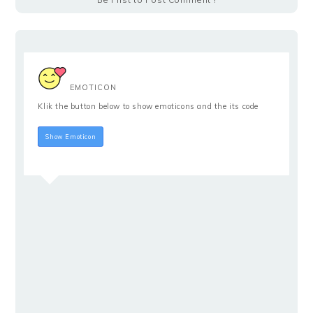
EMOTICON
Klik the button below to show emoticons and the its code
Hide Emoticon
Show Emoticon