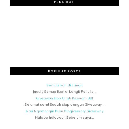
PENGIKUT
POPULAR POSTS
Semua Ikan di Langit
Judul : Semua Ikan di Langit Penulis...
Giveaway Hop Ultah Keenam BBI
Selamat sore! Sudah siap dengan Giveaway...
Mari Ngomongin Buku Blogiversary Giveaway
Halooo haloooo!! Sebelum saya...