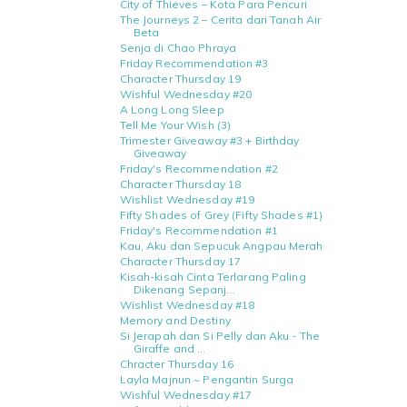
City of Thieves – Kota Para Pencuri
The Journeys 2 – Cerita dari Tanah Air
Beta
Senja di Chao Phraya
Friday Recommendation #3
Character Thursday 19
Wishful Wednesday #20
A Long Long Sleep
Tell Me Your Wish (3)
Trimester Giveaway #3 + Birthday
Giveaway
Friday's Recommendation #2
Character Thursday 18
Wishlist Wednesday #19
Fifty Shades of Grey (Fifty Shades #1)
Friday's Recommendation #1
Kau, Aku dan Sepucuk Angpau Merah
Character Thursday 17
Kisah-kisah Cinta Terlarang Paling
Dikenang Sepanj...
Wishlist Wednesday #18
Memory and Destiny
Si Jerapah dan Si Pelly dan Aku - The
Giraffe and ...
Chracter Thursday 16
Layla Majnun ~ Pengantin Surga
Wishful Wednesday #17