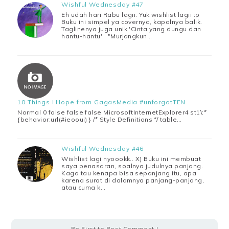
Wishful Wednesday #47
Eh udah hari Rabu lagii. Yuk wishlist lagii :p
Buku ini simpel ya covernya, kapalnya balik.
Taglinenya juga unik 'Cinta yang dungu dan
hantu-hantu'. "Murjangkun…
10 Things I Hope from GagasMedia #unforgotTEN
Normal 0 false false false MicrosoftInternetExplorer4 st1\:*
{behavior:url(#ieooui) } /* Style Definitions */ table…
Wishful Wednesday #46
Wishlist lagi nyoookk.. X) Buku ini membuat
saya penasaran, soalnya judulnya panjang.
Kaga tau kenapa bisa sepanjang itu, apa
karena surat di dalamnya panjang-panjang,
atau cuma k…
Be First to Post Comment !