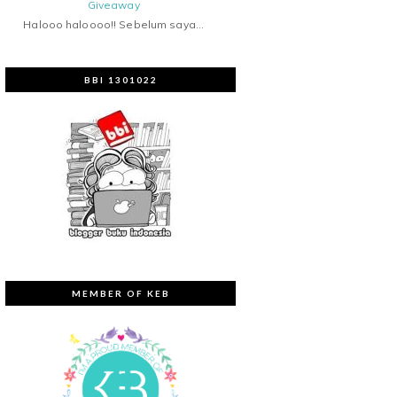
Giveaway
Halooo haloooo!! Sebelum saya...
BBI 1301022
MEMBER OF KEB