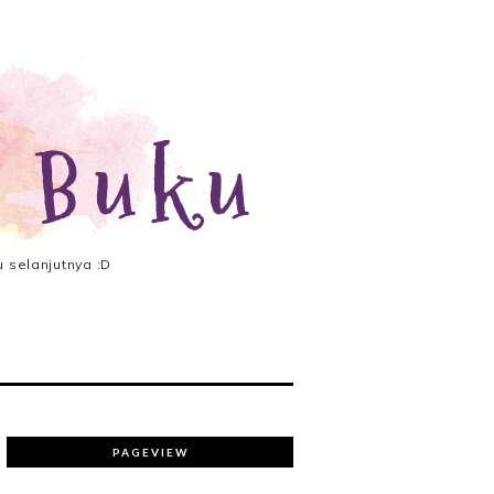
 Buku
 selanjutnya :D
PAGEVIEW