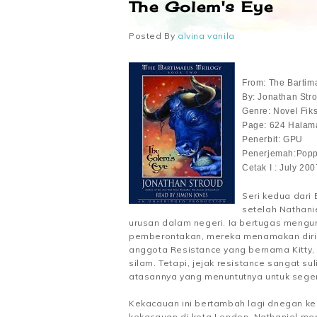
The Golem's Eye
Posted By
alvina vanila
From: The Bartim
By: Jonathan Str
Genre: Novel Fiks
Page: 624 Halam
Penerbit: GPU
Penerjemah:Popp
Cetak I : July 200
Seri kedua dari
setelah Nathanie
urusan dalam negeri. Ia bertugas mengur
pemberontakan, mereka menamakan diri 
anggota Resistance yang bernama Kitty,
silam. Tetapi, jejak resistance sangat su
atasannya yang menuntutnya untuk sege
Kekacauan ini bertambah lagi dnegan ke
kekacauan di kota London. Nathaniel m