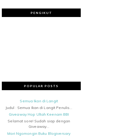
PENGIKUT
POPULAR POSTS
Semua Ikan di Langit
Judul : Semua Ikan di Langit Penulis...
Giveaway Hop Ultah Keenam BBI
Selamat sore! Sudah siap dengan
Giveaway...
Mari Ngomongin Buku Blogiversary