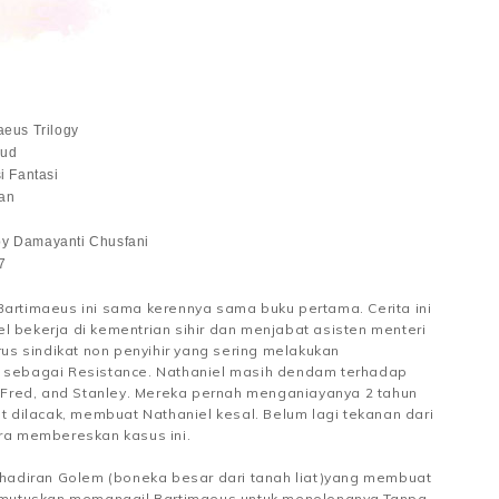
aeus Trilogy
oud
i Fantasi
an
y Damayanti Chusfani
7
 Bartimaeus ini sama kerennya sama buku pertama. Cerita ini
l bekerja di kementrian sihir dan menjabat asisten menteri
us sindikat non penyihir yang sering melakukan
sebagai Resistance. Nathaniel masih dendam terhadap
 Fred, and Stanley. Mereka pernah menganiayanya 2 tahun
lit dilacak, membuat Nathaniel kesal. Belum lagi tekanan dari
ra membereskan kasus ini.
hadiran Golem (boneka besar dari tanah liat)yang membuat
emutuskan memanggil Bartimaeus untuk menolongnya.Tanpa