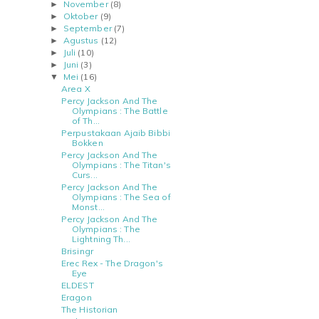
November
(8)
►
Oktober
(9)
►
September
(7)
►
Agustus
(12)
►
Juli
(10)
►
Juni
(3)
►
Mei
(16)
▼
Area X
Percy Jackson And The
Olympians : The Battle
of Th...
Perpustakaan Ajaib Bibbi
Bokken
Percy Jackson And The
Olympians : The Titan's
Curs...
Percy Jackson And The
Olympians : The Sea of
Monst...
Percy Jackson And The
Olympians : The
Lightning Th...
Brisingr
Erec Rex - The Dragon's
Eye
ELDEST
Eragon
The Historian