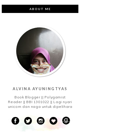
ABOUT ME
ALVINA AYUNINGTYAS
Book Blogger || Polygamist
Reader || BBI 1301022 || Lagi nyari
unicorn dan naga untuk dipelihara