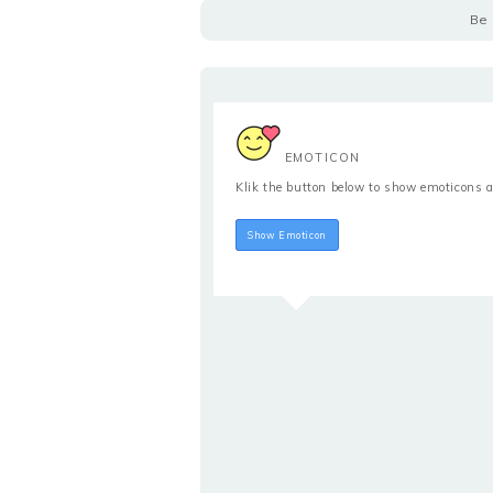
Be 
EMOTICON
Klik the button below to show emoticons a
Hide Emoticon
Show Emoticon