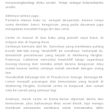
menyenangkanbagi diriku sendiri. Tetapi sebagai keberadaanku
sendiri.
Akhirnya selese juga...
Pertama mbaca buku ini, sempat desperate, karena isinya
cuma dendam, benci, keegoisan, yang pada dasarnya juga
merupakan masalah harga diri dan cinta.
Cerita ini muncul di dua buku yang pernah saya baca, di
eclipse dan di Topeng Kaca.
Ceritanya bermula dari Mr. Earnshaw yang membawa pulang
bocah laki-laki asing, Heatchliff, ke rumahnya. Semenjak itu,
dimulailah perseteruan yang terjadi di Wuthering Heights.
Puterinya, Catherine mencintai Heatchliff tetapi sepertinya
masing-masing dari mereka entah karena keegoisan atau
malah karena terlalu cintanya malah menikah dengan orang
lain.
Tersebutlah keluarga lain di Thrushcross Grange, keluarga Mr.
Linton menjadi pasangan dari kemuraman yang terjadi di
Wuthering Heights. Disitulah cerita ini berpusat, dari rumah
satu ke rumah yang satunya lagi.
Anehnya, meski cerita ini benar-benar dipenuhi derita dan
kemuraman, plus bahasanya khas novel klasik, tapi mampu
membuat penasaran pembaca untuk mengetahui akhir