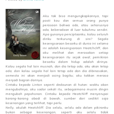
Aku tak bisa mengungkapkannya, tapi
pasti kau dan semua orang punya
perasaan bahwa ada, atau seharusnya
ada, keberadaan di luar tubuhmu sendiri.
Apa gunanya penciptaanku, kalau seluruh
diriku terkurung di sini? Segala
kesengsaraan besarku di dunia ini selama
ini adalah kesengsaraan Heatchcliff, dan
aku melihat dan merasakan setiap
kesengsaraan itu sejak awal; pemikiran
besarku dalam hidup adalah dirinya.
Kalau segala hal lain musnah, dan dia tetap ada, aku akan tetap
ada; dan kalau segala hal lain tetap ada dan dia dibinasakan,
semesta ini akan menjadi asing bagiku; aku takkan merasa
menjadi bagian darinya.
Cintaku kepada Linton seperti dedaunan di hutan: waktu akan
mengubahnya, aku sadar sekali itu, sebagaimana musim dingin
mengubah pepohonan. Cintaku kepada Heatchliff menyerupai
karang-karang abadi di bawah, sumber dari sedikit saja
kesenangan yang terlihat, tapi perlu.
Nelly, akulah Heatchliff. Dia selalu, selalu ada dalam pikiranku
bukan sebagai kesenangan, seperti aku selalu tidak