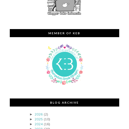
MEMBER OF KEB
BLOG ARCHIVE
2026
(2)
►
2025
(10)
►
2024
(16)
►
2023
(20)