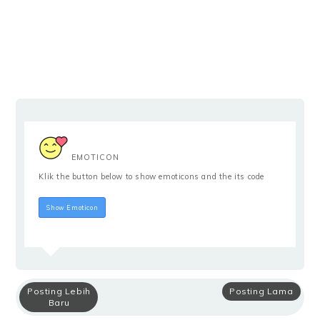
EMOTICON
Klik the button below to show emoticons and the its code
Hide Emoticon
Show Emoticon
Posting Lebih
Posting Lama
Baru