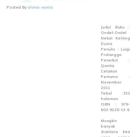
Posted By
alvina vanila
Judul Buku :
Ondel-Ondel
Nekat Keliling
Dunia
Penulis : Luigi
Pralangga
Penerbit :
Qanita
Cetakan
Pertama :
November
2011
Tebal :332
halaman
ISBN : 978-
602-9225-13-6
Mungkin
banyak
diantara kita