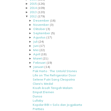
2015
(126)
►
2014
(109)
►
2013
(120)
►
2012
(179)
▼
Desember
(16)
►
November
(3)
►
Oktober
(3)
►
September
(5)
►
Agustus
(17)
►
Juli
(24)
►
Juni
(17)
►
Mei
(22)
►
April
(18)
►
Maret
(21)
►
Februari
(19)
►
Januari
(14)
▼
Pak Harto : The Untold Stories
Life on The Refrigerator Door
Selene Putri Sang Cleopatra
Clara's Medal
Kisah-kisah Tengah Malam
Empat Elemen
Dunsa
Lullaby
Kopdar BBI + Solo dan Jogjakarta
Pretties