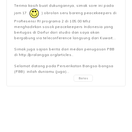
Terima kasih buat dukungannya, simak sore ini pada
jam 17
) obrolan seru bareng peacekeepers di
ProResensi RI programa 2 di 105.00 Mhz
menghadirkan sosok peacekeepers Indonesia yang
bertugas di Darfur dari studio dan saya akan
bergabung via teleconference langsung dari Kuwait...
Simak juga sajian berita dari medan penugasan PBB
di http://pralangga.org/articles..
Selamat datang pada Perserikatan Bangsa-bangsa
(PBB): inilah duniamu (juga)...
Balas