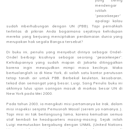
yang sering
mendengar
istilah
“
peacekeeper
”
apalagi kalau
sudah mberhubungan dengan UN (PBB). Tapi pernahkah
terlintas di pikiran Anda bagaimana sejatinya kehidupan
mereka yang berjuang menciptakan perdamaian dunia yang
merupakan hak segala Bangsa tersebut?
Di buku ini, penulis yang menyebut dirinya sebagai Ondel-
Ondel berbagi kisahnya sebagai seorang “
peacekeeper
”.
Kehidupannya yang sudah mapan di Jakarta ditinggalkan
karena ingin mewujudkan mimpi masa kecilnya. Maka
bertualanglah ia di New York, di salah satu kantor perutusan
tetap tanah air untuk PBB. Berbekal keuletan, kesabaran,
tekad dan semangat yang besar, Luigi, Sang Penulis buku ini
akhirnya lulus ujian saringan masuk di markas besar UN di
New York pada Mei 2000.
Pada tahun 2003, ia mengikuti misi pertamanya ke Irak, dalam
misi inspeksi senjata Pemusnah Masal (serem ya namanya..).
Tapi misi ini tak berlangsung lama, karena kemudian semua
staf kembali ke headquarters masing-masing. Sejak inilah
Luigi memutuskan bergabung dengan UNMIL (United Nations