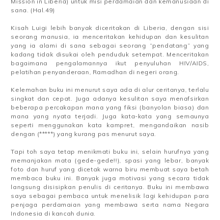
Mission in Liberia) untuk misi perdamaian dan kemanusiaan di
sana. (Hal.49)
Kisah Luigi lebih banyak diceritakan di Liberia, dengan sisi
seorang manusia, ia menceritakan kehidupan dan kesulitan
yang ia alami di sana sebagai seorang “pendatang” yang
kadang tidak disukai oleh penduduk setempat. Menceritakan
bagaimana pengalamannya ikut penyuluhan HIV/AIDS,
pelatihan penyanderaan, Ramadhan di negeri orang.
Kelemahan buku ini menurut saya ada di alur ceritanya, terlalu
singkat dan cepat. Juga adanya kesulitan saya menafsirkan
beberapa percakapan mana yang fiksi (banyolan biasa) dan
mana yang nyata terjadi. Juga kata-kata yang semaunya
seperti menggunakan kata kampret, mengandaikan nasib
dengan (*****) yang kurang pas menurut saya.
Tapi toh saya tetap menikmati buku ini, selain hurufnya yang
memanjakan mata (gede-gede!!), spasi yang lebar, banyak
foto dan huruf yang dicetak warna biru membuat saya betah
membaca buku ini. Banyak juga motivasi yang secara tidak
langsung disisipkan penulis di ceritanya. Buku ini membawa
saya sebagai pembaca untuk menelisik lagi kehidupan para
penjaga perdamaian yang membawa serta nama Negara
Indonesia di kancah dunia.