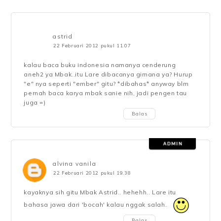
astrid
22 Februari 2012 pukul 11.07
kalau baca buku indonesia namanya cenderung
aneh2 ya Mbak..itu Lare dibacanya gimana ya? Hurup
"e" nya seperti "ember" gitu? *dibahas* anyway blm
pernah baca karya mbak sanie nih, jadi pengen tau
juga =)
Balas
alvina vanila
22 Februari 2012 pukul 19.38
kayaknya sih gitu Mbak Astrid.. hehehh.. Lare itu
bahasa jawa dari 'bocah' kalau nggak salah.
Balas