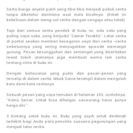
Serta bunga anyelir putih yang tiba-tiba menjadi pokok cerita
tanpa diketahui darimana asal mula kisahnya. (Entah ini
kekeliruan dalam meng-cut cerita dengan sengaja atau tidak)
Tapi dari semua cerita pendek di buku ini, ada satu yang
paling saya suka, yang berjudul ‘Camar Terakhir’. Latar cerita
di pantai seakan memberi kesegaran saya dari cerita –cerita
sebelumnya yang sering menyuguhkan episode memanjat
gunung. Pesan kesungguhan dan semangat yang diceritakan
lewat tokoh utamanya juga membuat warna lain cerita
tentang cinta di buku ini.
Dengan bahasanya yang puitis dan pesan-pesan yang
terselip di dalam cerita, Mbak Sanie terampil dalam mengolah
kata demi kata ceritanya.
Sebuah pesan yang saya temukan di halaman 153, contohnya.
“Kamu benar. Untuk bisa dihargai, seseorang harus punya
harga diri.”
3 bintang untuk buku ini. Buku yang asyik untuk dinikmati
terlebih bagi Anda para pencinta suasana pegunungan yang
menjadi latar cerita.