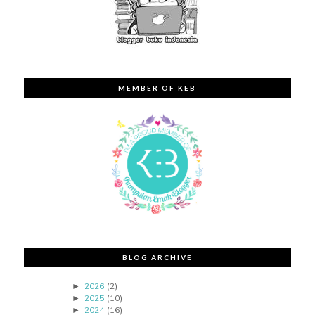
MEMBER OF KEB
BLOG ARCHIVE
2026
(2)
►
2025
(10)
►
2024
(16)
►