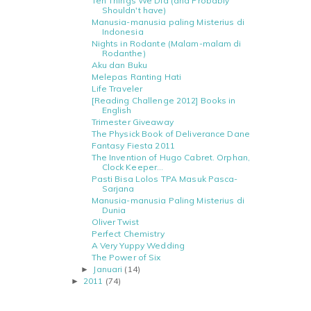
Ten Things We Did (and Probably
Shouldn't have)
Manusia-manusia paling Misterius di
Indonesia
Nights in Rodante (Malam-malam di
Rodanthe)
Aku dan Buku
Melepas Ranting Hati
Life Traveler
[Reading Challenge 2012] Books in
English
Trimester Giveaway
The Physick Book of Deliverance Dane
Fantasy Fiesta 2011
The Invention of Hugo Cabret. Orphan,
Clock Keeper...
Pasti Bisa Lolos TPA Masuk Pasca-
Sarjana
Manusia-manusia Paling Misterius di
Dunia
Oliver Twist
Perfect Chemistry
A Very Yuppy Wedding
The Power of Six
Januari
(14)
►
2011
(74)
►