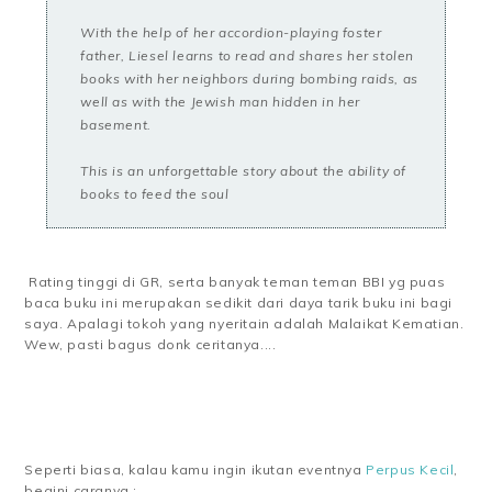
With the help of her accordion-playing foster
father, Liesel learns to read and shares her stolen
books with her neighbors during bombing raids, as
well as with the Jewish man hidden in her
basement.
This is an unforgettable story about the ability of
books to feed the soul
Rating tinggi di GR, serta banyak teman teman BBI yg puas
baca buku ini merupakan sedikit dari daya tarik buku ini bagi
saya. Apalagi tokoh yang nyeritain adalah Malaikat Kematian.
Wew, pasti bagus donk ceritanya....
Seperti biasa, kalau kamu ingin ikutan eventnya
Perpus Kecil
,
begini caranya :