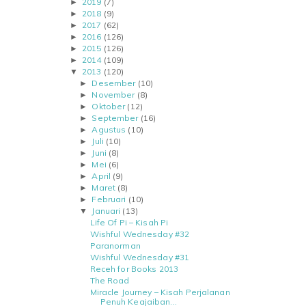
2019
(7)
►
2018
(9)
►
2017
(62)
►
2016
(126)
►
2015
(126)
►
2014
(109)
►
2013
(120)
▼
Desember
(10)
►
November
(8)
►
Oktober
(12)
►
September
(16)
►
Agustus
(10)
►
Juli
(10)
►
Juni
(8)
►
Mei
(6)
►
April
(9)
►
Maret
(8)
►
Februari
(10)
►
Januari
(13)
▼
Life Of Pi – Kisah Pi
Wishful Wednesday #32
Paranorman
Wishful Wednesday #31
Receh for Books 2013
The Road
Miracle Journey – Kisah Perjalanan
Penuh Keajaiban...