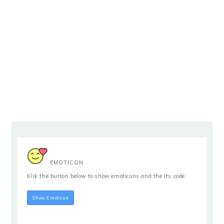
EMOTICON
Klik the button below to show emoticons and the its code
Hide Emoticon
Show Emoticon