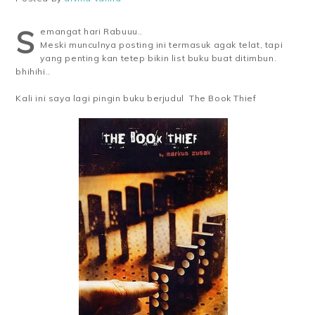
S
emangat hari Rabuuu..
Meski munculnya posting ini termasuk agak telat, tapi
yang penting kan tetep bikin list buku buat ditimbun.
bhihihi..
Kali ini saya lagi pingin buku berjudul The Book Thief