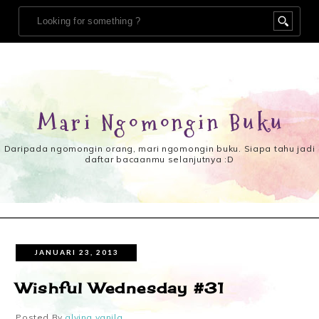
Mari Ngomongin Buku
Daripada ngomongin orang, mari ngomongin buku. Siapa tahu jadi
daftar bacaanmu selanjutnya :D
JANUARI 23, 2013
Wishful Wednesday #31
Posted By
alvina vanila