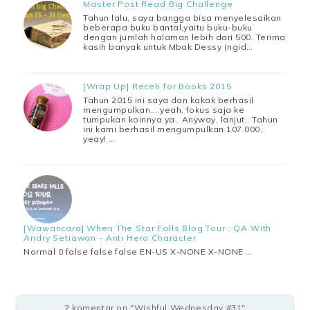
Master Post Read Big Challenge
Tahun lalu, saya bangga bisa menyelesaikan
beberapa buku bantal,yaitu buku-buku
dengan jumlah halaman lebih dari 500. Terima
kasih banyak untuk Mbak Dessy (ngid…
[Wrap Up] Receh for Books 2015
Tahun 2015 ini saya dan kakak berhasil
mengumpulkan... yeah, fokus saja ke
tumpukan koinnya ya.. Anyway, lanjut.. Tahun
ini kami berhasil mengumpulkan 107.000,
yeay! …
[Wawancara] When The Star Falls Blog Tour : QA With
Andry Setiawan - Anti Hero Character
Normal 0 false false false EN-US X-NONE X-NONE …
2 komentar on "Wishful Wednesday #31"