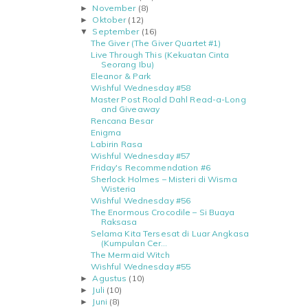
November
(8)
►
Oktober
(12)
►
September
(16)
▼
The Giver (The Giver Quartet #1)
Live Through This (Kekuatan Cinta
Seorang Ibu)
Eleanor & Park
Wishful Wednesday #58
Master Post Roald Dahl Read-a-Long
and Giveaway
Rencana Besar
Enigma
Labirin Rasa
Wishful Wednesday #57
Friday's Recommendation #6
Sherlock Holmes – Misteri di Wisma
Wisteria
Wishful Wednesday #56
The Enormous Crocodile – Si Buaya
Raksasa
Selama Kita Tersesat di Luar Angkasa
(Kumpulan Cer...
The Mermaid Witch
Wishful Wednesday #55
Agustus
(10)
►
Juli
(10)
►
Juni
(8)
►