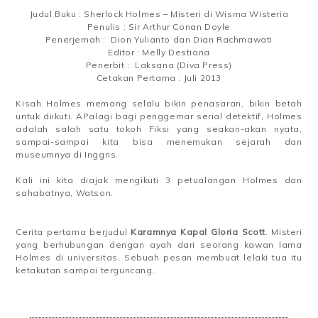
Judul Buku : Sherlock Holmes – Misteri di Wisma Wisteria
Penulis : Sir Arthur Conan Doyle
Penerjemah :
Dion Yulianto dan Dian Rachmawati
Editor : Melly Destiana
Penerbit :
Laksana (Diva Press)
Cetakan Pertama : Juli 2013
Kisah Holmes memang selalu bikin penasaran, bikin betah
untuk diikuti. APalagi bagi penggemar serial detektif, Holmes
adalah salah satu tokoh Fiksi yang seakan-akan nyata,
sampai-sampai kita bisa menemukan sejarah dan
museumnya di Inggris.
Kali ini kita diajak mengikuti 3 petualangan Holmes dan
sahabatnya, Watson.
Cerita pertama berjudul
Karamnya Kapal Gloria Scott
. Misteri
yang berhubungan dengan ayah dari seorang kawan lama
Holmes di universitas. Sebuah pesan membuat lelaki tua itu
ketakutan sampai terguncang.