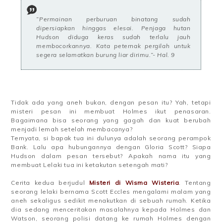
”Permainan perburuan binatang sudah
dipersiapkan hinggas elesai. Penjaga hutan
Hudson diduga keras sudah terlalu jauh
membocorkannya. Kata peternak pergilah untuk
segera selamatkan burung liar dirimu.”- Hal. 9
Tidak ada yang aneh bukan, dengan pesan itu?
Yah, tetapi
misteri pesan ini membuat Holmes ikut penasaran.
Bagaimana bisa seorang yang gagah dan kuat berubah
menjadi lemah setelah membacanya?
Ternyata, si bapak tua ini dulunya adalah seorang perampok
Bank.
Lalu apa hubungannya dengan Gloria Scott? Siapa
Hudson dalam pesan tersebut? Apakah nama itu yang
membuat Lelaki tua ini ketakutan setengah mati?
Cerita kedua berjudul
Misteri di Wisma Wisteria
. Tentang
seorang lelaki bernama Scott Eccles mengalami malam yang
aneh sekaligus sedikit menakutkan di sebuah rumah. Ketika
dia sedang menceritakan masalahnya kepada Holmes dan
Watson, seorang polisi datang ke rumah Holmes dengan