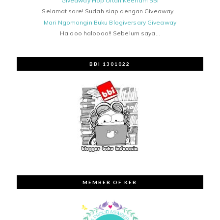
Giveaway Hop Ultah Keenam BBI
Selamat sore! Sudah siap dengan Giveaway...
Mari Ngomongin Buku Blogiversary Giveaway
Halooo haloooo!! Sebelum saya...
BBI 1301022
MEMBER OF KEB