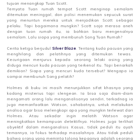
tujuan menangkap Tuan Scott.
Ternyata Tuan rumah tempat Scott menginap semalam
ditemukan meninggal, dan polisi menemukan sepucuk surat
yang menuntun mereka untuk menjadikan Scott sebagai
pelaku. Tapi bagaimana mungkin? Scott saja merasa aneh
dengan tuan rumah itu, ia bahkan baru mengenalnya
semalam. Lalu siapa yang membunuh Sang Tuan Rumah?
Cerita ketiga berjudul
Silver Blaze
. Tentang kuda pacuan yang
menghilang dan pelatihnya yang ditemukan tewas.
Kecurigaan menjurus kepada seorang lelaki asing yang
diduga mencuri kuda pacuan yang terkenal itu. Tapi benarkah
demikian? Siapa yang mencuri kuda tersebut? Mengapa ia
sampai membunuh Sang pelatih?
Holmes di buku ini masih menunjukkan sifat khasnya yang
kadang misterius tapi slengean. Ia bisa saja diam-diam
mengamati orang lalu menganalisanya sendiri, terkadnag ia
juga memanfaatkan Watson, sahabatnya, untuk melakukan
analisa agar bisa melengkapi apa yang mungkin terlewat dari
Holmes. Atau sekadar ingin melatih Watson agar
meningkatkan kemampuan detektifnya. Holmes juga terlihat
obyektif dalam menganalisis Kasus, tidak peduli itu ayah
temannya, ia fokus terhadap masalahnya. Atau tidak peduli
bahwa orang yang meminta tolong kepaanya adalah seorang