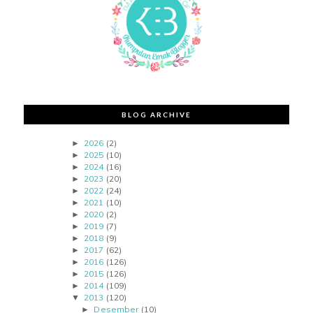
BLOG ARCHIVE
2026
(2)
►
2025
(10)
►
2024
(16)
►
2023
(20)
►
2022
(24)
►
2021
(10)
►
2020
(2)
►
2019
(7)
►
2018
(9)
►
2017
(62)
►
2016
(126)
►
2015
(126)
►
2014
(109)
►
2013
(120)
▼
Desember
(10)
►