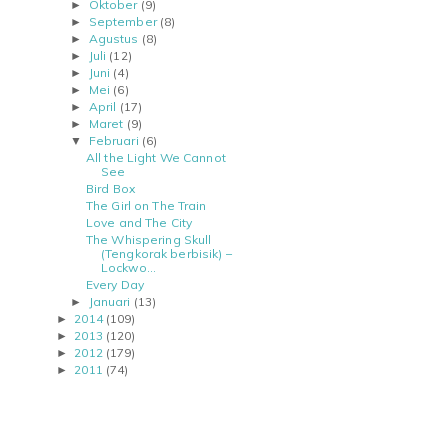
Oktober
(9)
►
September
(8)
►
Agustus
(8)
►
Juli
(12)
►
Juni
(4)
►
Mei
(6)
►
April
(17)
►
Maret
(9)
►
Februari
(6)
▼
All the Light We Cannot
See
Bird Box
The Girl on The Train
Love and The City
The Whispering Skull
(Tengkorak berbisik) –
Lockwo...
Every Day
Januari
(13)
►
2014
(109)
►
2013
(120)
►
2012
(179)
►
2011
(74)
►