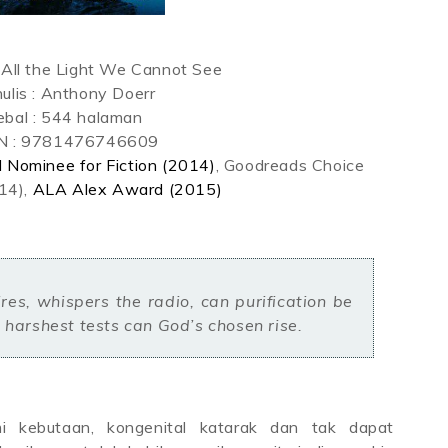
All the Light We Cannot See
ulis : Anthony Doerr
ebal : 544 halaman
N :
9781476746609
 Nominee for Fiction (2014)
, Goodreads Choice
14),
ALA Alex Award (2015)
 harshest tests can God’s chosen rise.
mi kebutaan, kongenital katarak dan tak dapat