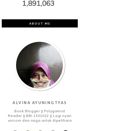
1,891,063
ABOUT ME
ALVINA AYUNINGTYAS
Book Blogger || Polygamist
Reader || BBI 1301022 || Lagi nyari
unicorn dan naga untuk dipelihara