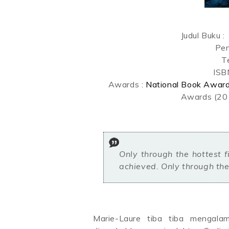
Judul Buku :
Pen
T
ISB
Awards :
National Book Award
Awards (20
Only through the hottest fires, whispers the radio, can purification be
achieved. Only through the
Marie-Laure tiba tiba mengala