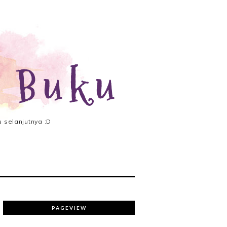
 Buku
 selanjutnya :D
PAGEVIEW