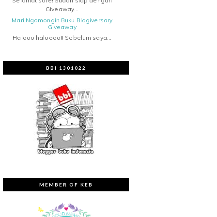
Selamat sore! Sudah siap dengan
Giveaway...
Mari Ngomongin Buku Blogiversary
Giveaway
Halooo haloooo!! Sebelum saya...
BBI 1301022
MEMBER OF KEB