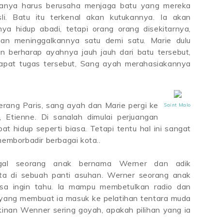
uanya harus berusaha menjaga batu yang mereka
li. Batu itu terkenal akan kutukannya. Ia akan
ya hidup abadi, tetapi orang orang disekitarnya,
an meninggalkannya satu demi satu. Marie dulu
n berharap ayahnya jauh jauh dari batu tersebut,
apat tugas tersebut, Sang ayah merahasiakannya
erang Paris, sang ayah dan Marie pergi ke
Saint Malo
 Etienne. Di sanalah dimulai perjuangan
 hidup seperti biasa. Tetapi tentu hal ini sangat
memborbadir berbagai kota..
ggal seorang anak bernama Werner dan adik
a di sebuah panti asuhan. Werner seorang anak
asa ingin tahu. Ia mampu membetulkan radio dan
 yang membuat ia masuk ke pelatihan tentara muda
kinan Wenner sering goyah, apakah pilihan yang ia