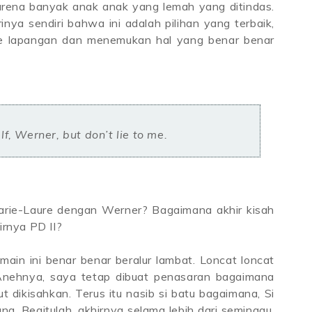
karena banyak anak anak yang lemah yang ditindas.
nya sendiri bahwa ini adalah pilihan yang terbaik,
ke lapangan dan menemukan hal yang benar benar
self, Werner, but don’t lie to me.
rie-Laure dengan Werner? Bagaimana akhir kisah
rnya PD II?
ain ini benar benar beralur lambat. Loncat loncat
Anehnya, saya tetap dibuat penasaran bagaimana
 dikisahkan. Terus itu nasib si batu bagaimana, Si
. Begitulah, akhirnya selama lebih dari seminggu,