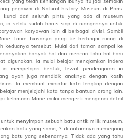
kecil yang telah kehilangan ibunya itu jadi semakin
ng pegawai di Natural history Museum di Paris.
kunci dari seluruh pintu yang ada di museum
ri, ia selalu sudah harus siap di ruangannya untuk
aryawan karyawan lain di berbagai divisi. Sambil
rie Laure biasanya pergi ke berbagai ruang di
 keduanya tersebut. Mulai dari taman sampai ke
menanyakan banyak hal dan mencari tahu hal baru
at digunakan. Ia mulai belajar menajamkan indera
n ia mempelajari bentuk, lewat pendengaran ia
Sang ayah juga mendidik anaknya dengan kasih
rian. Ia membuat miniatur kota lengkap dengan
belajar menjelajahi kota tanpa bantuan orang lain.
etapi kelamaan Marie mulai mengerti mengenai detail
s untuk menyimpan sebuah batu antik milik museum.
erikan batu yang sama, 3 di antaranya memegang
gang batu yang sebenarnya. Tidak ada yang tahu