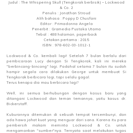
Judul : The Whispering Skull (Tengkorak berbisik) – Lockwood
& Co. 2
Penulis : Jonathan Stroud
Alih bahasa : Poppy D Chusfani
Editor : Primadonna Angela
Penerbit : Gramedia Pustaka Utama
Tebal : 488 halaman, paperback
Cetakan pertama : 2015
ISBN : 978-602-03-1012-1
Lockwood & Co. kembali lagi! Setelah 7 bulan berlalu dari
pembicaraan Lucy dengan Si Tengkorak, kali ini mereka
"berbincang-bincang" lagi. Padahal selama 7 bulan itu sudah
hampir segala cara dilakukan George untuk membuat Si
Tengkorak berbicara lagi, tapi selalu gagal.
Terus kenapa dia mau berbicara lagi?
Well, ini semua berhubungan dengan kasus baru yang
ditangani Lockwood dan teman temannya, yaitu kasus dr.
Bickerstaff.
Kuburannya ditemukan di sebuah tempat tersembunyi, dan
ada hawa jahat kuat yang menguar dari sana. Karena itu para
pembersih makam meminta Lockwood & Co. untuk
mengamankan "sumber"nya. Ternyata saat melakukan tugas