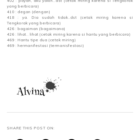
402 : payah, aku yakin…dst (cetak miring karena si Tengkorak
yang berbicara)
410 : degan (dengan)
418 : ya. Dia sudah tidak..dst (cetak miring karena si
Tengkorak yang berbicara)
426 : bagaiman (bagaimana)
426 : lihat.. lihat (cetak miring karena si hantu yang berbicara)
469 : Hantu tipe dua (cetak miring)
469 : hermanifestasi (termanisfestasi)
SHARE THIS POST ON: