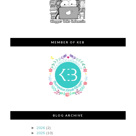
MEMBER OF KEB
BLOG ARCHIVE
2026
(2)
►
2025
(10)
►