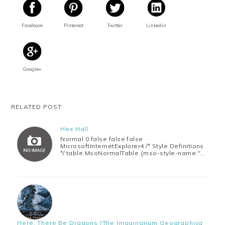
Facebook
Pinterest
Twitter
Linkedin
Google+
RELATED POST:
Hex Hall
Normal 0 false false false
MicrosoftInternetExplorer4 /* Style Definitions
*/ table.MsoNormalTable {mso-style-name:"…
Here, There Be Dragons (The Imaginarium Geographica