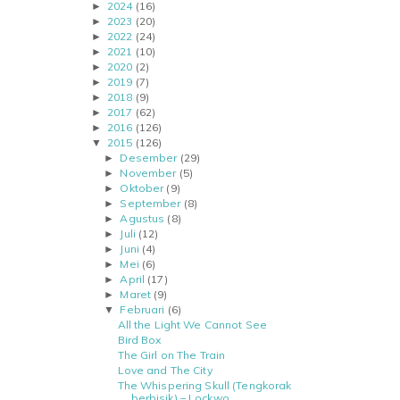
2024
(16)
►
2023
(20)
►
2022
(24)
►
2021
(10)
►
2020
(2)
►
2019
(7)
►
2018
(9)
►
2017
(62)
►
2016
(126)
►
2015
(126)
▼
Desember
(29)
►
November
(5)
►
Oktober
(9)
►
September
(8)
►
Agustus
(8)
►
Juli
(12)
►
Juni
(4)
►
Mei
(6)
►
April
(17)
►
Maret
(9)
►
Februari
(6)
▼
All the Light We Cannot See
Bird Box
The Girl on The Train
Love and The City
The Whispering Skull (Tengkorak
berbisik) – Lockwo...