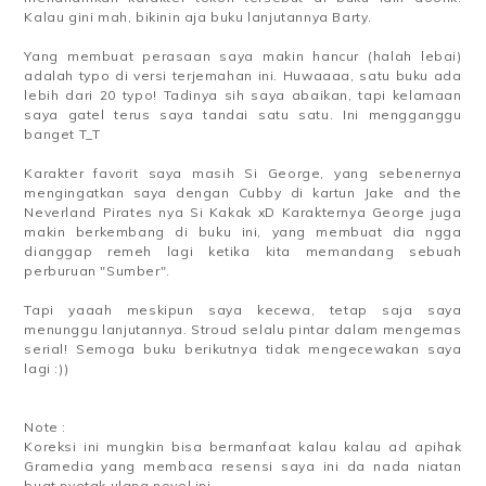
Kalau gini mah, bikinin aja buku lanjutannya Barty.
Yang membuat perasaan saya makin hancur (halah lebai)
adalah typo di versi terjemahan ini. Huwaaaa, satu buku ada
lebih dari 20 typo! Tadinya sih saya abaikan, tapi kelamaan
saya gatel terus saya tandai satu satu. Ini mengganggu
banget T_T
Karakter favorit saya masih Si George, yang sebenernya
mengingatkan saya dengan Cubby di kartun Jake and the
Neverland Pirates nya Si Kakak xD Karakternya George juga
makin berkembang di buku ini, yang membuat dia ngga
dianggap remeh lagi ketika kita memandang sebuah
perburuan "Sumber".
Tapi yaaah meskipun saya kecewa, tetap saja saya
menunggu lanjutannya. Stroud selalu pintar dalam mengemas
serial! Semoga buku berikutnya tidak mengecewakan saya
lagi :))
Note :
Koreksi ini mungkin bisa bermanfaat kalau kalau ad apihak
Gramedia yang membaca resensi saya ini da nada niatan
buat nyetak ulang novel ini