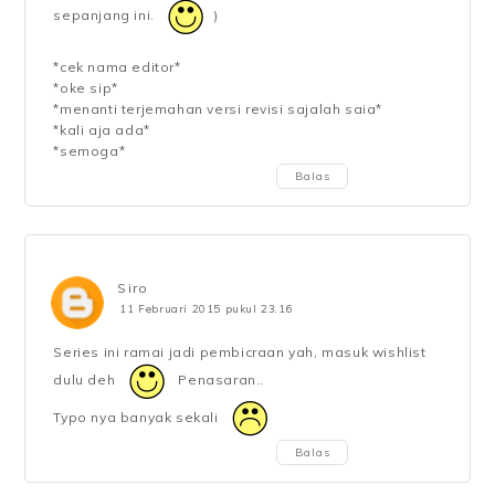
sepanjang ini.
)
*cek nama editor*
*oke sip*
*menanti terjemahan versi revisi sajalah saia*
*kali aja ada*
*semoga*
Balas
Siro
11 Februari 2015 pukul 23.16
Series ini ramai jadi pembicraan yah, masuk wishlist
dulu deh
Penasaran..
Typo nya banyak sekali
Balas