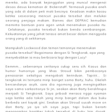
mereka, ada banyak kejanggalan yang muncul mengenai
desas desus kematian dr. Bickerstaff. Termasuk pusaka aneh
yang ada di dalam peti mati besinya. Keadaan makin kacau
ketika seseorang mencuri pusaka tersebut dan melukai
seorang penjaga makam. Barnes dari DEPRAC kemudian
meminta bantuan para agen untuk menemukan pusaka itu.
Celakanya, pusaka tersebut bukan benda sembarangan.
Kekuatannya yang jahat terasa amat besar dalam menggoda
orang yang di sekitarnya.
Mampukah Lockwood dan teman temannya menemukan
pusaka tersebut? Bagaimana dengan Si Tengkorak, apa yang
menyebabkan ia mau berbicara lagi dengan Lucy?
Eemmm... sebenarnya ceritanya cukup seru sih. Kasus dan
humor humornya yang khas Stroud bikin pembacanya
penasaran sekaligus mengobati kerinduan. Tapiiiii... Si
tengkorak ini ternyata mirip banget sama Barty, huhu. Okelah
bercandanya asyik, cara dia ngomong juga mengingatkan
saya sama sarkastisnya Si Jin, seakan akan Barty beralihrupa
menjadi Si Tengkorak. Saya pribadi merasa ngga nyaman
saja ketika ada tokoh yang mirip banget dalam dua buku
berbeda seri kayak gini. Seakan akan Stroud susah move on
dari Barty, ya iya sih saya juga, tapi bukan berarti
menanamkan karakter tokoh tersebut di buku lain doonk.