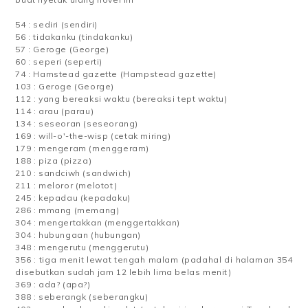
54 : sediri (sendiri)
56 : tidakanku (tindakanku)
57 : Geroge (George)
60 : seperi (seperti)
74 : Hamstead gazette (Hampstead gazette)
103 : Geroge (George)
112 : yang bereaksi waktu (bereaksi tept waktu)
114 : arau (parau)
134 : seseoran (seseorang)
169 : will-o'-the-wisp (cetak miring)
179 : mengeram (menggeram)
188 : piza (pizza)
210 : sandciwh (sandwich)
211 : meloror (melotot)
245 : kepadau (kepadaku)
286 : mmang (memang)
304 : mengertakkan (menggertakkan)
304 : hubungaan (hubungan)
348 : mengerutu (menggerutu)
356 : tiga menit lewat tengah malam (padahal di halaman 354
disebutkan sudah jam 12 lebih lima belas menit)
369 : ada? (apa?)
388 : seberangk (seberangku)