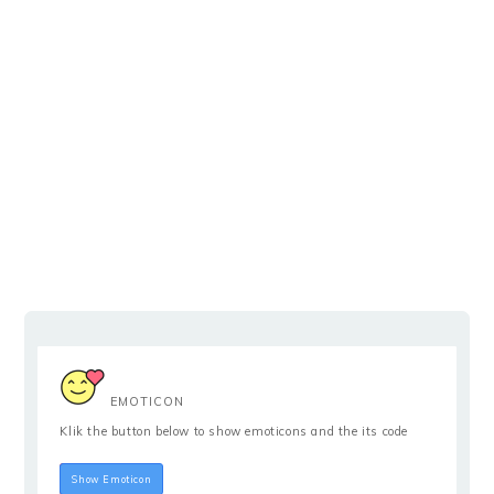
EMOTICON
Klik the button below to show emoticons and the its code
Hide Emoticon
Show Emoticon